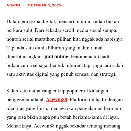
ADMIN
OCTOBER 3, 2025
Dalam era serba digital, mencari hiburan sudah bukan
perkara sulit. Dari sekadar scroll media sosial sampai
nonton serial marathon, pilihan kita nggak ada habisnya.
Tapi ada satu dunia hiburan yang makin ramai
judi online
diperbincangkan:
. Fenomena ini hadir
bukan cuma sebagai bentuk hiburan, tapi juga jadi salah
satu aktivitas digital yang penuh sensasi dan strategi.
Salah satu nama yang cukup populer di kalangan
Acewin88
penggemar adalah
. Platform ini hadir dengan
identitas yang fresh, menawarkan pengalaman bermain
yang bisa bikin siapa pun betah berlama-lama di layar.
Menariknya, Acewin88 nggak sekadar tentang menang