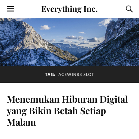
Everything Inc.
TAG:
ACEWIN88 SLOT
Menemukan Hiburan Digital
yang Bikin Betah Setiap
Malam