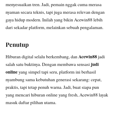
menyesuaikan tren. Jadi, pemain nggak cuma merasa
nyaman secara teknis, tapi juga merasa relevan dengan
gaya hidup modern. Inilah yang bikin Acewin88 lebih
dari sekadar platform, melainkan sebuah pengalaman.
Penutup
Acewin88
Hiburan digital selalu berkembang, dan
jadi
judi
salah satu buktinya. Dengan membawa sensasi
online
yang simpel tapi seru, platform ini berhasil
nyambung sama kebutuhan generasi sekarang: cepat,
praktis, tapi tetap penuh warna. Jadi, buat siapa pun
yang mencari hiburan online yang fresh, Acewin88 layak
masuk daftar pilihan utama.