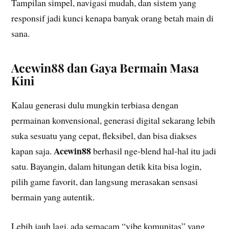
Tampilan simpel, navigasi mudah, dan sistem yang
responsif jadi kunci kenapa banyak orang betah main di
sana.
Acewin88 dan Gaya Bermain Masa
Kini
Kalau generasi dulu mungkin terbiasa dengan
permainan konvensional, generasi digital sekarang lebih
suka sesuatu yang cepat, fleksibel, dan bisa diakses
Acewin88
kapan saja.
berhasil nge-blend hal-hal itu jadi
satu. Bayangin, dalam hitungan detik kita bisa login,
pilih game favorit, dan langsung merasakan sensasi
bermain yang autentik.
Lebih jauh lagi, ada semacam “vibe komunitas” yang