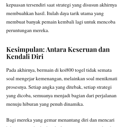
kepuasan tersendiri saat strategi yang disusun akhirnya
membuahkan hasil. Itulah daya tarik utama yang
membuat banyak pemain kembali lagi untuk mencoba
peruntungan mereka.
Kesimpulan: Antara Keseruan dan
Kendali Diri
Pada akhirnya, bermain di koi800 togel tidak semata
soal mengejar kemenangan, melainkan soal menikmati
prosesnya. Setiap angka yang ditebak, setiap strategi
yang dicoba, semuanya menjadi bagian dari perjalanan
menuju hiburan yang penuh dinamika.
Bagi mereka yang gemar menantang diri dan mencari