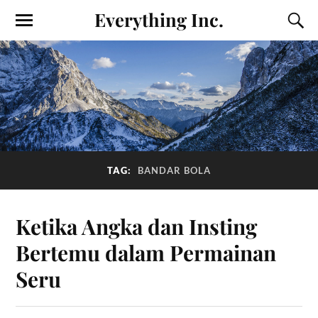
Everything Inc.
TAG:
BANDAR BOLA
Ketika Angka dan Insting
Bertemu dalam Permainan
Seru