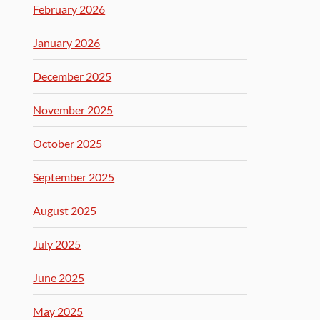
February 2026
January 2026
December 2025
November 2025
October 2025
September 2025
August 2025
July 2025
June 2025
May 2025