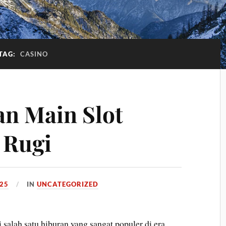
TAG:
CASINO
n Main Slot
 Rugi
025
IN
UNCATEGORIZED
alah satu hiburan yang sangat populer di era