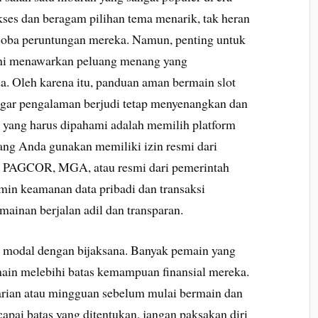
kses dan beragam pilihan tema menarik, tak heran
ncoba peruntungan mereka. Namun, penting untuk
ini menawarkan peluang menang yang
da. Oleh karena itu, panduan aman bermain slot
 agar pengalaman berjudi tetap menyenangkan dan
 yang harus dipahami adalah memilih platform
 yang Anda gunakan memiliki izin resmi dari
erti PAGCOR, MGA, atau resmi dari pemerintah
amin keamanan data pribadi dan transaksi
ainan berjalan adil dan transparan.
a modal dengan bijaksana. Banyak pemain yang
main melebihi batas kemampuan finansial mereka.
harian atau mingguan sebelum mulai bermain dan
capai batas yang ditentukan, jangan paksakan diri