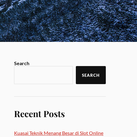
Search
SEARCH
Recent Posts
Kuasai Teknik Menang Besar di Slot Online