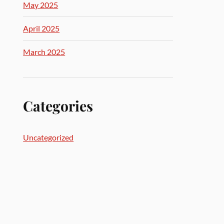
May 2025
April 2025
March 2025
Categories
Uncategorized