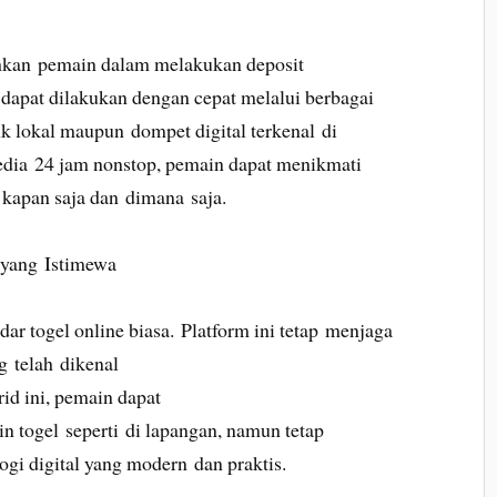
kan pemain dalam melakukan deposit
 dapat dilakukan dengan cepat melalui berbagai
k lokal maupun dompet digital terkenal di
edia 24 jam nonstop, pemain dapat menikmati
kapan saja dan dimana saja.
 yang Istimewa
 togel online biasa. Platform ini tetap menjaga
ng telah dikenal
d ini, pemain dapat
 togel seperti di lapangan, namun tetap
i digital yang modern dan praktis.