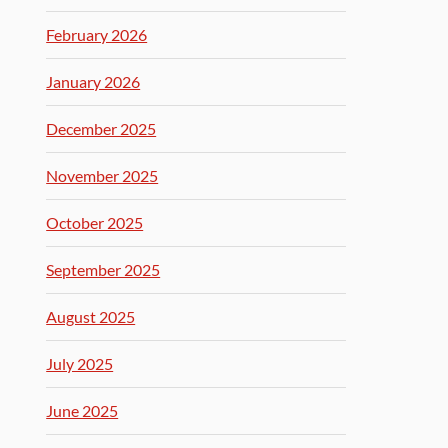
February 2026
January 2026
December 2025
November 2025
October 2025
September 2025
August 2025
July 2025
June 2025