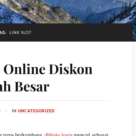
AG:
LINK SLOT
 Online Diskon
ah Besar
5
IN
UNCATEGORIZED
g terus berkembang,
dbltoto login
muncul sebagai