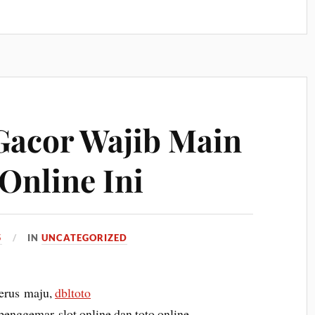
 Gacor Wajib Main
 Online Ini
5
IN
UNCATEGORIZED
terus maju,
dbltoto
enggemar slot online dan toto online