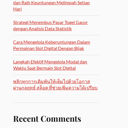
dan Raih Keuntungan Melimpah Setiap
Hari
Strategi Menembus Pasar Togel Gacor
dengan Analisis Data Statistik
Cara Mengelola Keberuntungan Dalam
Permainan Slot Digital Dengan Bijak
Langkah Efektif Mengelola Modal dan
Waktu Saat Bermain Slot Digital
พลิกทุกการเดิมพันให้เต็มไปด้วยโอกาส
ผ่านกลยุทธ์ สล็อต ที่ช่วยเพิ่มความได้เปรียบ
Recent Comments