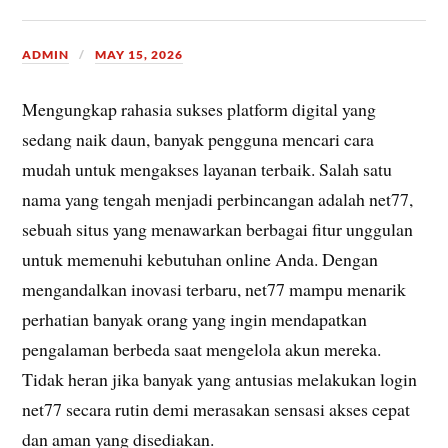
ADMIN
MAY 15, 2026
Mengungkap rahasia sukses platform digital yang
sedang naik daun, banyak pengguna mencari cara
mudah untuk mengakses layanan terbaik. Salah satu
nama yang tengah menjadi perbincangan adalah net77,
sebuah situs yang menawarkan berbagai fitur unggulan
untuk memenuhi kebutuhan online Anda. Dengan
mengandalkan inovasi terbaru, net77 mampu menarik
perhatian banyak orang yang ingin mendapatkan
pengalaman berbeda saat mengelola akun mereka.
Tidak heran jika banyak yang antusias melakukan login
net77 secara rutin demi merasakan sensasi akses cepat
dan aman yang disediakan.