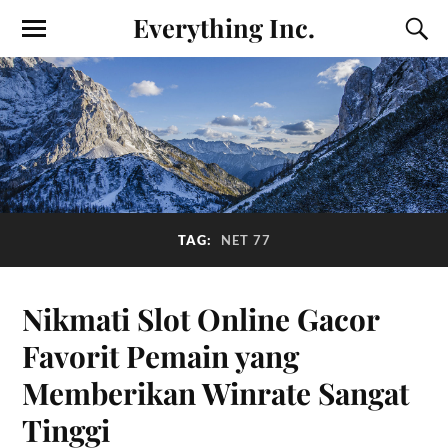
Everything Inc.
TAG:
NET 77
Nikmati Slot Online Gacor
Favorit Pemain yang
Memberikan Winrate Sangat
Tinggi