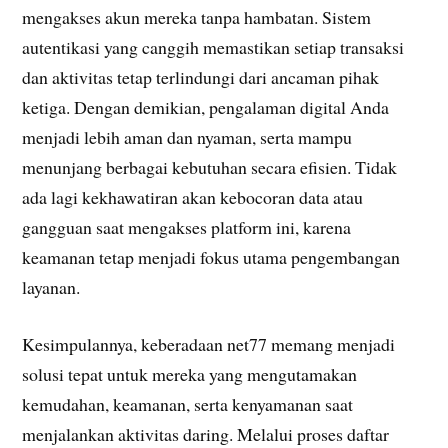
mengakses akun mereka tanpa hambatan. Sistem
autentikasi yang canggih memastikan setiap transaksi
dan aktivitas tetap terlindungi dari ancaman pihak
ketiga. Dengan demikian, pengalaman digital Anda
menjadi lebih aman dan nyaman, serta mampu
menunjang berbagai kebutuhan secara efisien. Tidak
ada lagi kekhawatiran akan kebocoran data atau
gangguan saat mengakses platform ini, karena
keamanan tetap menjadi fokus utama pengembangan
layanan.
Kesimpulannya, keberadaan net77 memang menjadi
solusi tepat untuk mereka yang mengutamakan
kemudahan, keamanan, serta kenyamanan saat
menjalankan aktivitas daring. Melalui proses daftar