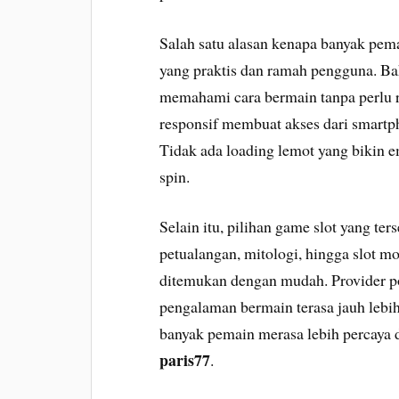
Salah satu alasan kenapa banyak pem
yang praktis dan ramah pengguna. B
memahami cara bermain tanpa perlu r
responsif membuat akses dari smartp
Tidak ada loading lemot yang bikin e
spin.
Selain itu, pilihan game slot yang ter
petualangan, mitologi, hingga slot mo
ditemukan dengan mudah. Provider po
pengalaman bermain terasa jauh leb
banyak pemain merasa lebih percaya 
paris77
.