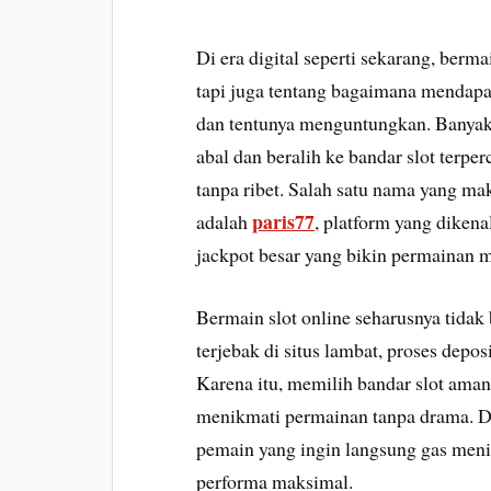
Di era digital seperti sekarang, berm
tapi juga tentang bagaimana mendap
dan tentunya menguntungkan. Banyak
abal dan beralih ke bandar slot ter
tanpa ribet. Salah satu nama yang mak
paris77
adalah
, platform yang diken
jackpot besar yang bikin permainan m
Bermain slot online seharusnya tidak
terjebak di situs lambat, proses depo
Karena itu, memilih bandar slot aman 
menikmati permainan tanpa drama. D
pemain yang ingin langsung gas meni
performa maksimal.