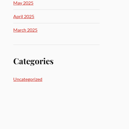
May 2025
April 2025
March 2025
Categories
Uncategorized