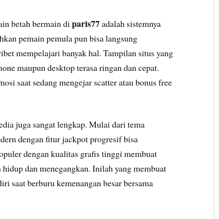
paris77
ain betah bermain di
adalah sistemnya
ahkan pemain pemula pun bisa langsung
ibet mempelajari banyak hal. Tampilan situs yang
hone maupun desktop terasa ringan dan cepat.
mosi saat sedang mengejar scatter atau bonus free
sedia juga sangat lengkap. Mulai dari tema
dern dengan fitur jackpot progresif bisa
puler dengan kualitas grafis tinggi membuat
ih hidup dan menegangkan. Inilah yang membuat
diri saat berburu kemenangan besar bersama