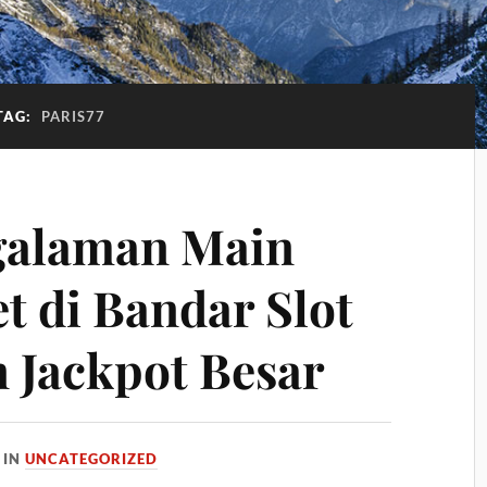
TAG:
PARIS77
galaman Main
et di Bandar Slot
 Jackpot Besar
IN
UNCATEGORIZED