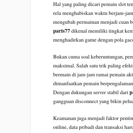
Hal yang paling dicari pemain slot te
rela menghabiskan waktu berjam-j
mengubah permainan menjadi cuan bes
paris77
dikenal memiliki tingkat kem
menghadirkan game dengan pola gaco
Bukan cuma soal keberuntungan, pemai
maksimal. Salah satu trik paling efe
bermain di jam-jam ramai pemain akti
dimanfaatkan pemain berpengalaman 
p
Dengan dukungan server stabil dari
gangguan disconnect yang bikin pelu
Keamanan juga menjadi faktor penting
online, data pribadi dan transaksi har