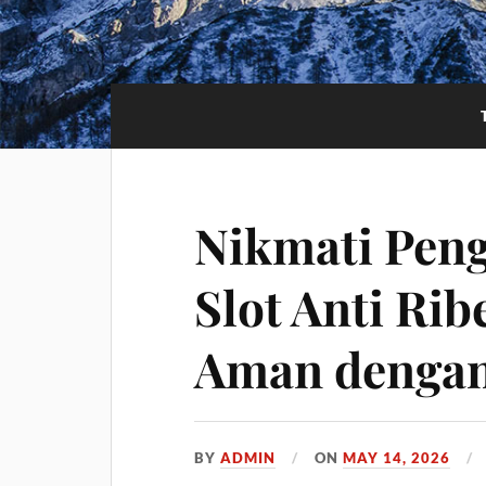
Nikmati Pen
Slot Anti Rib
Aman dengan
BY
ADMIN
ON
MAY 14, 2026