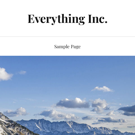
Everything Inc.
Sample Page