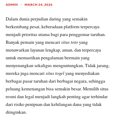
ADMIN
MARCH 24, 2026
Dalam dunia perjudian daring yang semakin
berkembang pesat, keberadaan platform terpercaya
menjadi prioritas utama bagi para penggemar taruhan.
Banyak pemain yang mencari
situs toto
yang
menawarkan layanan lengkap, aman, dan terpercaya
untuk memastikan pengalaman bermain yang
menyenangkan sekaligus menguntungkan. Tidak jarang,
mereka juga mencari
situs togel
yang menyediakan
berbagai pasar taruhan dari berbagai negara, sehingga
peluang kemenangan bisa semakin besar. Memilih situs
resmi dan legal menjadi langkah penting agar terhindar
dari risiko penipuan dan kehilangan dana yang tidak
diinginkan.