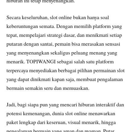
hiburan ini tetap menyenangkan.
Secara keseluruhan, slot online bukan hanya soal
keberuntungan semata. Dengan memilih platform yang
tepat, mempelajari strategi dasar, dan menikmati setiap
putaran dengan santai, pemain bisa merasakan sensasi
yang menyenangkan sekaligus peluang menang yang
menarik. TOPIWANGI sebagai salah satu platform
terpercaya menyediakan berbagai pilihan permainan slot
yang dapat dinikmati kapan saja, membuat pengalaman
bermain semakin seru dan memuaskan.
Jadi, bagi siapa pun yang mencari hiburan interaktif dan
potensi kemenangan, dunia slot online menawarkan
paket lengkap dari keseruan, visual menarik, hingga
pengalaman bermain yang aman dan nyaman. Putar