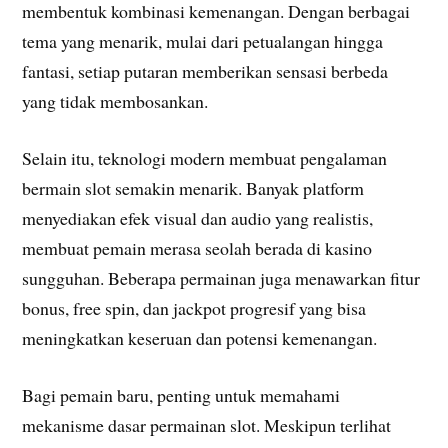
membentuk kombinasi kemenangan. Dengan berbagai
tema yang menarik, mulai dari petualangan hingga
fantasi, setiap putaran memberikan sensasi berbeda
yang tidak membosankan.
Selain itu, teknologi modern membuat pengalaman
bermain slot semakin menarik. Banyak platform
menyediakan efek visual dan audio yang realistis,
membuat pemain merasa seolah berada di kasino
sungguhan. Beberapa permainan juga menawarkan fitur
bonus, free spin, dan jackpot progresif yang bisa
meningkatkan keseruan dan potensi kemenangan.
Bagi pemain baru, penting untuk memahami
mekanisme dasar permainan slot. Meskipun terlihat