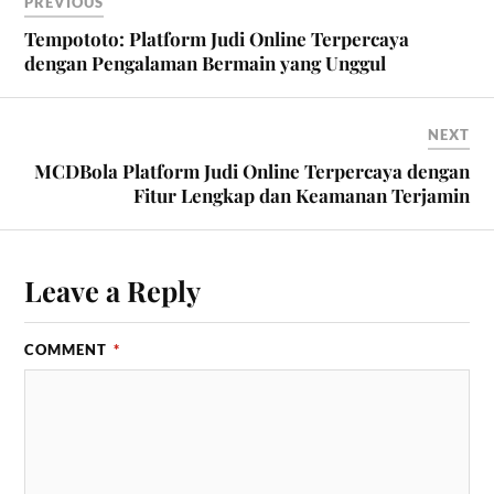
PREVIOUS
Tempototo: Platform Judi Online Terpercaya
dengan Pengalaman Bermain yang Unggul
NEXT
MCDBola Platform Judi Online Terpercaya dengan
Fitur Lengkap dan Keamanan Terjamin
Leave a Reply
COMMENT
*