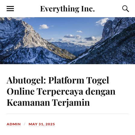
Everything Inc.
Abutogel: Platform Togel
Online Terpercaya dengan
Keamanan Terjamin
ADMIN
MAY 31, 2025