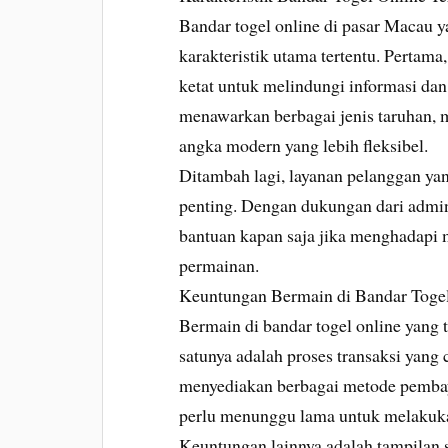
Bandar togel online di pasar Macau y
karakteristik utama tertentu. Pertam
ketat untuk melindungi informasi dan
menawarkan berbagai jenis taruhan, 
angka modern yang lebih fleksibel.
Ditambah lagi, layanan pelanggan yan
penting. Dengan dukungan dari admin
bantuan kapan saja jika menghadapi m
permainan.
Keuntungan Bermain di Bandar Togel
Bermain di bandar togel online yang
satunya adalah proses transaksi yang 
menyediakan berbagai metode pembaya
perlu menunggu lama untuk melakukan
Keuntungan lainnya adalah tampilan 