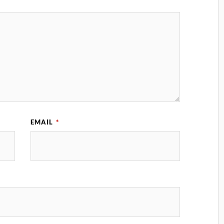
EMAIL
*