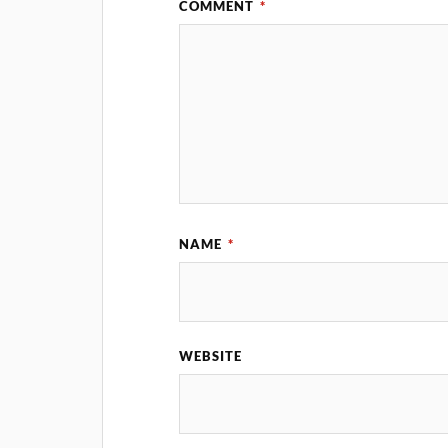
COMMENT
*
NAME
*
WEBSITE