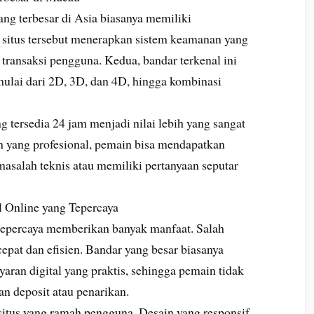
ang terbesar di Asia biasanya memiliki
a, situs tersebut menerapkan sistem keamanan yang
 transaksi pengguna. Kedua, bandar terkenal ini
mulai dari 2D, 3D, dan 4D, hingga kombinasi
g tersedia 24 jam menjadi nilai lebih yang sangat
 yang profesional, pemain bisa mendapatkan
asalah teknis atau memiliki pertanyaan seputar
 Online yang Tepercaya
 tepercaya memberikan banyak manfaat. Salah
cepat dan efisien. Bandar yang besar biasanya
ran digital yang praktis, sehingga pemain tidak
 deposit atau penarikan.
situs yang ramah pengguna. Desain yang responsif