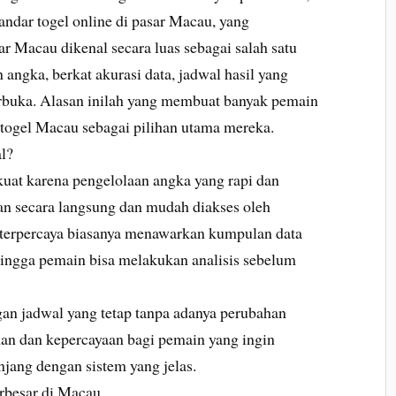
ndar togel online di pasar Macau, yang
ar Macau dikenal secara luas sebagai salah satu
angka, berkat akurasi data, jadwal hasil yang
terbuka. Alasan inilah yang membuat banyak pemain
 togel Macau sebagai pilihan utama mereka.
l?
kuat karena pengelolaan angka yang rapi dan
ikan secara langsung dan mudah diakses oleh
 terpercaya biasanya menawarkan kumpulan data
hingga pemain bisa melakukan analisis sebelum
gan jadwal yang tetap tanpa adanya perubahan
man dan kepercayaan bagi pemain yang ingin
jang dengan sistem yang jelas.
erbesar di Macau