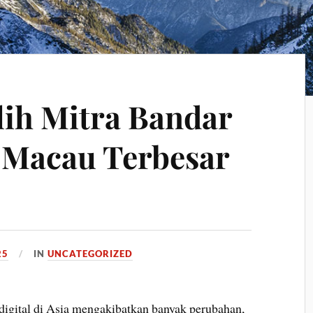
ih Mitra Bandar
 Macau Terbesar
25
IN
UNCATEGORIZED
digital di Asia mengakibatkan banyak perubahan,