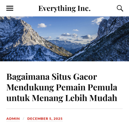
Everything Inc.
Bagaimana Situs Gacor
Mendukung Pemain Pemula
untuk Menang Lebih Mudah
ADMIN
DECEMBER 5, 2025