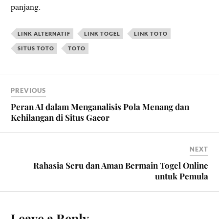
panjang.
LINK ALTERNATIF
LINK TOGEL
LINK TOTO
SITUS TOTO
TOTO
PREVIOUS
Peran AI dalam Menganalisis Pola Menang dan
Kehilangan di Situs Gacor
NEXT
Rahasia Seru dan Aman Bermain Togel Online
untuk Pemula
Leave a Reply