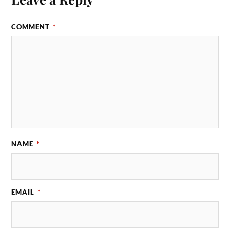
COMMENT
*
NAME
*
EMAIL
*