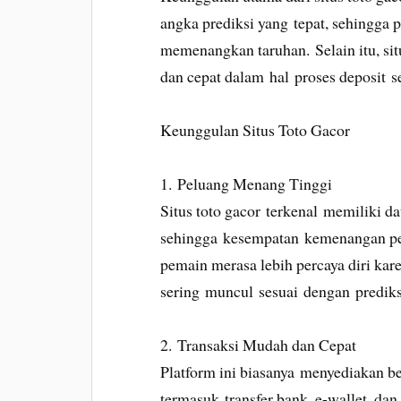
angka prediksi yang tepat, sehingga 
memenangkan taruhan. Selain itu, si
dan cepat dalam hal proses deposit s
Keunggulan Situs Toto Gacor
1. Peluang Menang Tinggi
Situs toto gacor terkenal memiliki da
sehingga kesempatan kemenangan pem
pemain merasa lebih percaya diri kar
sering muncul sesuai dengan prediks
2. Transaksi Mudah dan Cepat
Platform ini biasanya menyediakan 
termasuk transfer bank, e-wallet, da