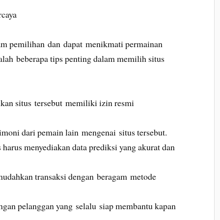
rcaya
am pemilihan dan dapat menikmati permainan
alah beberapa tips penting dalam memilih situs
kan situs tersebut memiliki izin resmi
imoni dari pemain lain mengenai situs tersebut.
s harus menyediakan data prediksi yang akurat dan
udahkan transaksi dengan beragam metode
ngan pelanggan yang selalu siap membantu kapan