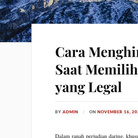
Cara Menghi
Saat Memilih
yang Legal
BY
ADMIN
ON
NOVEMBER 16, 20
Dalam ranah perjudian daring, khus