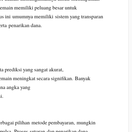
pemain memiliki peluang besar untuk
tus ini umumnya memiliki sistem yang transparan
erta penarikan dana.
ta prediksi yang sangat akurat,
ain meningkat secara signifikan. Banyak
ena angka yang
i.
berbagai pilihan metode pembayaran, mungkin
n pulsa. Proses setoran dan penarikan dana