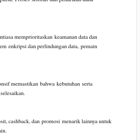
nantiasa memprioritaskan keamanan data dan
tem enkripsi dan perlindungan data, pemain
onsif memastikan bahwa kebutuhan serta
selesaikan.
it, cashback, dan promosi menarik lainnya untuk
in.