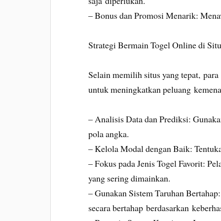
saja diperlukan.
– Bonus dan Promosi Menarik: Menaw
Strategi Bermain Togel Online di Sit
Selain memilih situs yang tepat, para
untuk meningkatkan peluang kemen
– Analisis Data dan Prediksi: Gunak
pola angka.
– Kelola Modal dengan Baik: Tentukan
– Fokus pada Jenis Togel Favorit: Pela
yang sering dimainkan.
– Gunakan Sistem Taruhan Bertahap: 
secara bertahap berdasarkan keberhas