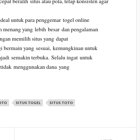
pat beralih situs atau pola, tetap konsisten agar
 ideal untuk para penggemar togel online
 menang yang lebih besar dan pengalaman
ngan memilih situs yang dapat
i bermain yang sesuai, kemungkinan untuk
di semakin terbuka. Selalu ingat untuk
 tidak menggunakan dana yang
TOTO
SITUS TOGEL
SITUS TOTO