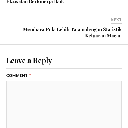
Eksis dan Berkinerja Baik
NEXT
Membaca Pola Lebih Tajam dengan Statistik
Keluaran Macau
Leave a Reply
COMMENT
*