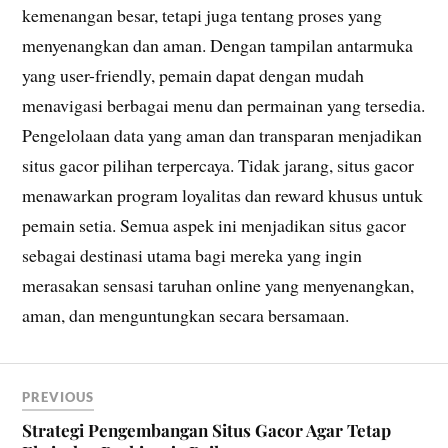
kemenangan besar, tetapi juga tentang proses yang
menyenangkan dan aman. Dengan tampilan antarmuka
yang user-friendly, pemain dapat dengan mudah
menavigasi berbagai menu dan permainan yang tersedia.
Pengelolaan data yang aman dan transparan menjadikan
situs gacor pilihan terpercaya. Tidak jarang, situs gacor
menawarkan program loyalitas dan reward khusus untuk
pemain setia. Semua aspek ini menjadikan situs gacor
sebagai destinasi utama bagi mereka yang ingin
merasakan sensasi taruhan online yang menyenangkan,
aman, dan menguntungkan secara bersamaan.
PREVIOUS
Strategi Pengembangan Situs Gacor Agar Tetap