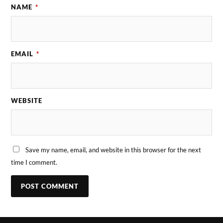
NAME
*
EMAIL
*
WEBSITE
Save my name, email, and website in this browser for the next
time I comment.