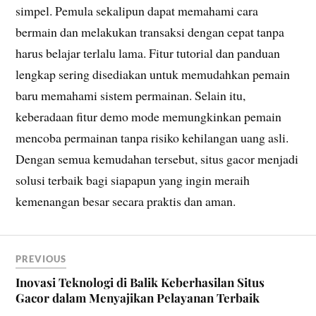
simpel. Pemula sekalipun dapat memahami cara
bermain dan melakukan transaksi dengan cepat tanpa
harus belajar terlalu lama. Fitur tutorial dan panduan
lengkap sering disediakan untuk memudahkan pemain
baru memahami sistem permainan. Selain itu,
keberadaan fitur demo mode memungkinkan pemain
mencoba permainan tanpa risiko kehilangan uang asli.
Dengan semua kemudahan tersebut, situs gacor menjadi
solusi terbaik bagi siapapun yang ingin meraih
kemenangan besar secara praktis dan aman.
PREVIOUS
Inovasi Teknologi di Balik Keberhasilan Situs
Gacor dalam Menyajikan Pelayanan Terbaik