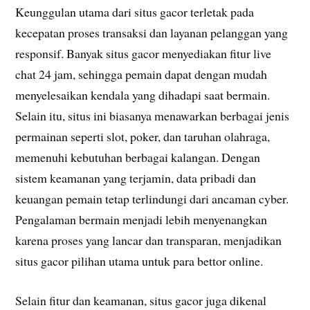
Keunggulan utama dari situs gacor terletak pada
kecepatan proses transaksi dan layanan pelanggan yang
responsif. Banyak situs gacor menyediakan fitur live
chat 24 jam, sehingga pemain dapat dengan mudah
menyelesaikan kendala yang dihadapi saat bermain.
Selain itu, situs ini biasanya menawarkan berbagai jenis
permainan seperti slot, poker, dan taruhan olahraga,
memenuhi kebutuhan berbagai kalangan. Dengan
sistem keamanan yang terjamin, data pribadi dan
keuangan pemain tetap terlindungi dari ancaman cyber.
Pengalaman bermain menjadi lebih menyenangkan
karena proses yang lancar dan transparan, menjadikan
situs gacor pilihan utama untuk para bettor online.
Selain fitur dan keamanan, situs gacor juga dikenal