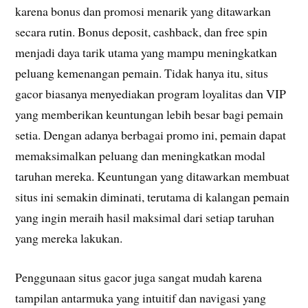
karena bonus dan promosi menarik yang ditawarkan
secara rutin. Bonus deposit, cashback, dan free spin
menjadi daya tarik utama yang mampu meningkatkan
peluang kemenangan pemain. Tidak hanya itu, situs
gacor biasanya menyediakan program loyalitas dan VIP
yang memberikan keuntungan lebih besar bagi pemain
setia. Dengan adanya berbagai promo ini, pemain dapat
memaksimalkan peluang dan meningkatkan modal
taruhan mereka. Keuntungan yang ditawarkan membuat
situs ini semakin diminati, terutama di kalangan pemain
yang ingin meraih hasil maksimal dari setiap taruhan
yang mereka lakukan.
Penggunaan situs gacor juga sangat mudah karena
tampilan antarmuka yang intuitif dan navigasi yang