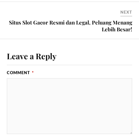
NEXT
Situs Slot Gacor Resmi dan Legal, Peluang Menang
Lebih Besar!
Leave a Reply
COMMENT
*