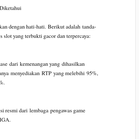
 Diketahui
kan dengan hati-hati. Berikut adalah tanda-
s slot yang terbukti gacor dan terpercaya:
ntase dari kemenangan yang dihasilkan
sanya menyediakan RTP yang melebihi 95%,
%.
ensi resmi dari lembaga pengawas game
 MGA.