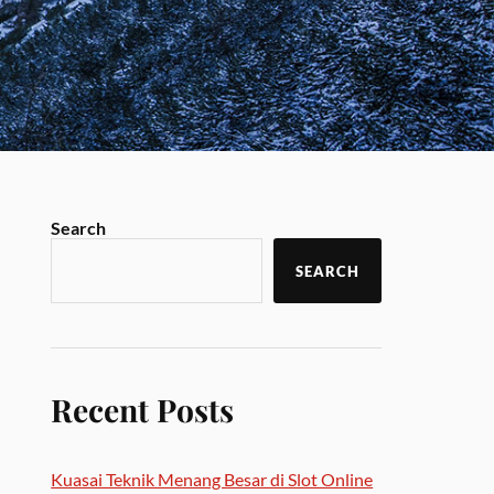
Search
SEARCH
Recent Posts
Kuasai Teknik Menang Besar di Slot Online