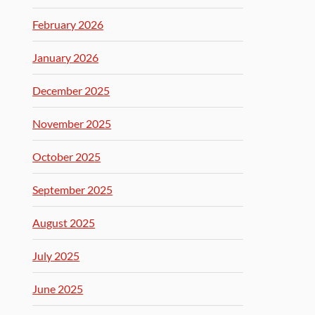
February 2026
January 2026
December 2025
November 2025
October 2025
September 2025
August 2025
July 2025
June 2025