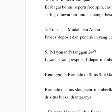
Berbagai bonus seperti free spin, cas
sering ditawarkan untuk memperbes
4. Transaksi Mudah dan Aman
Proses deposit dan penarikan yang ce
5. Pelayanan Pelanggan 24/7
Layanan yang responsif dapat memba
Keunggulan Bermain di Situs Slot G
Bermain di situs slot gacor memberi
di situs biasa, diantaranya:
– Peluang Menang Lebih Besar