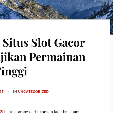
 Situs Slot Gacor
jikan Permainan
Tinggi
25
IN
UNCATEGORIZED
89
banyak orang dari beragam latar belakang