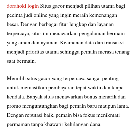
dorahoki login
Situs gacor menjadi pilihan utama bagi
pecinta judi online yang ingin meraih kemenangan
besar. Dengan berbagai fitur lengkap dan layanan
terpercaya, situs ini menawarkan pengalaman bermain
yang aman dan nyaman. Keamanan data dan transaksi
menjadi prioritas utama sehingga pemain merasa tenang
saat bermain.
Memilih situs gacor yang terpercaya sangat penting
untuk memastikan pembayaran tepat waktu dan tanpa
kendala. Banyak situs menawarkan bonus menarik dan
promo menguntungkan bagi pemain baru maupun lama.
Dengan reputasi baik, pemain bisa fokus menikmati
permainan tanpa khawatir kehilangan dana.