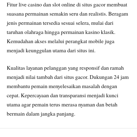
Fitur live casino dan slot online di situs gacor membuat
suasana permainan semakin seru dan realistis. Beragam
jenis permainan tersedia sesuai selera, mulai dari
taruhan olahraga hingga permainan kasino klasik.
Kemudahan akses melalui perangkat mobile juga
menjadi keunggulan utama dari situs ini.
Kualitas layanan pelanggan yang responsif dan ramah
menjadi nilai tambah dari situs gacor. Dukungan 24 jam
membantu pemain menyelesaikan masalah dengan
cepat. Kepercayaan dan transparansi menjadi kunci
utama agar pemain terus merasa nyaman dan betah
bermain dalam jangka panjang.