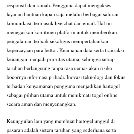
responsif dan ramah. Pengguna dapat mengakses
layanan bantuan kapan saja melalui berbagai saluran
komunikasi, termasuk live chat dan email. Hal ini
menegaskan komitmen platform untuk memberikan
pengalaman terbaik sekaligus mempertahankan
kepercayaan para bettor. Keamanan data serta transaksi
keuangan menjadi prioritas utama, sehingga setiap
taruhan berlangsung tanpa rasa cemas akan risiko
bocornya informasi pribadi. Inovasi teknologi dan fokus
terhadap kenyamanan pengguna menjadikan haitogel
sebagai pilihan utama untuk menikmati togel online
secara aman dan menyenangkan.
Keunggulan lain yang membuat haitogel unggul di
pasaran adalah sistem taruhan yang sederhana serta