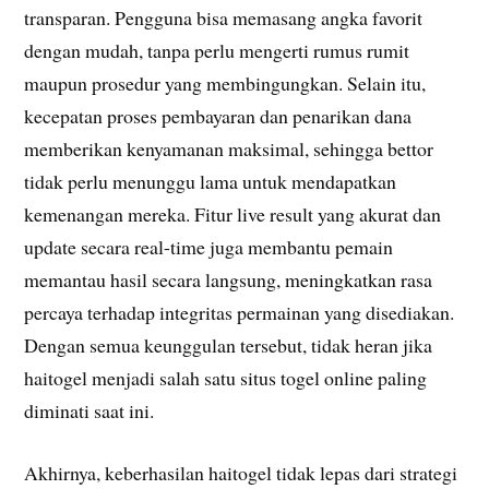
transparan. Pengguna bisa memasang angka favorit
dengan mudah, tanpa perlu mengerti rumus rumit
maupun prosedur yang membingungkan. Selain itu,
kecepatan proses pembayaran dan penarikan dana
memberikan kenyamanan maksimal, sehingga bettor
tidak perlu menunggu lama untuk mendapatkan
kemenangan mereka. Fitur live result yang akurat dan
update secara real-time juga membantu pemain
memantau hasil secara langsung, meningkatkan rasa
percaya terhadap integritas permainan yang disediakan.
Dengan semua keunggulan tersebut, tidak heran jika
haitogel menjadi salah satu situs togel online paling
diminati saat ini.
Akhirnya, keberhasilan haitogel tidak lepas dari strategi