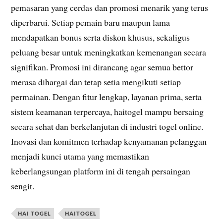
pemasaran yang cerdas dan promosi menarik yang terus
diperbarui. Setiap pemain baru maupun lama
mendapatkan bonus serta diskon khusus, sekaligus
peluang besar untuk meningkatkan kemenangan secara
signifikan. Promosi ini dirancang agar semua bettor
merasa dihargai dan tetap setia mengikuti setiap
permainan. Dengan fitur lengkap, layanan prima, serta
sistem keamanan terpercaya, haitogel mampu bersaing
secara sehat dan berkelanjutan di industri togel online.
Inovasi dan komitmen terhadap kenyamanan pelanggan
menjadi kunci utama yang memastikan
keberlangsungan platform ini di tengah persaingan
sengit.
HAI TOGEL
HAITOGEL