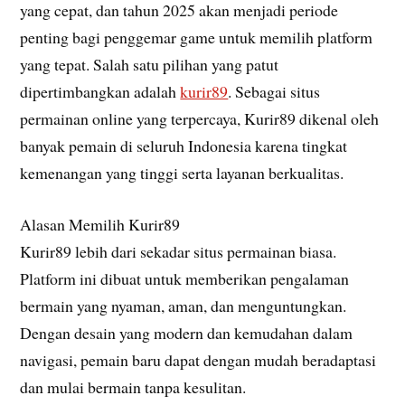
yang cepat, dan tahun 2025 akan menjadi periode
penting bagi penggemar game untuk memilih platform
yang tepat. Salah satu pilihan yang patut
dipertimbangkan adalah
kurir89
. Sebagai situs
permainan online yang terpercaya, Kurir89 dikenal oleh
banyak pemain di seluruh Indonesia karena tingkat
kemenangan yang tinggi serta layanan berkualitas.
Alasan Memilih Kurir89
Kurir89 lebih dari sekadar situs permainan biasa.
Platform ini dibuat untuk memberikan pengalaman
bermain yang nyaman, aman, dan menguntungkan.
Dengan desain yang modern dan kemudahan dalam
navigasi, pemain baru dapat dengan mudah beradaptasi
dan mulai bermain tanpa kesulitan.