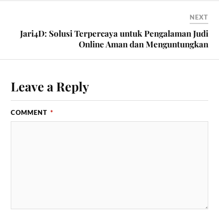
NEXT
Jari4D: Solusi Terpercaya untuk Pengalaman Judi
Online Aman dan Menguntungkan
Leave a Reply
COMMENT
*