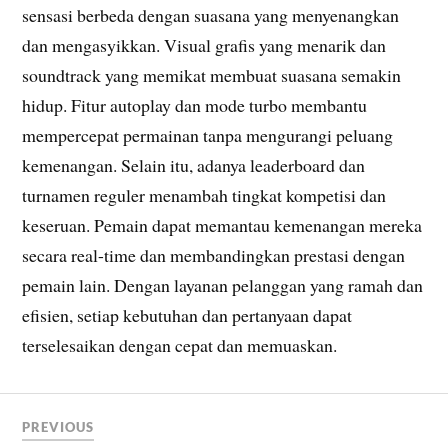
sensasi berbeda dengan suasana yang menyenangkan
dan mengasyikkan. Visual grafis yang menarik dan
soundtrack yang memikat membuat suasana semakin
hidup. Fitur autoplay dan mode turbo membantu
mempercepat permainan tanpa mengurangi peluang
kemenangan. Selain itu, adanya leaderboard dan
turnamen reguler menambah tingkat kompetisi dan
keseruan. Pemain dapat memantau kemenangan mereka
secara real-time dan membandingkan prestasi dengan
pemain lain. Dengan layanan pelanggan yang ramah dan
efisien, setiap kebutuhan dan pertanyaan dapat
terselesaikan dengan cepat dan memuaskan.
PREVIOUS