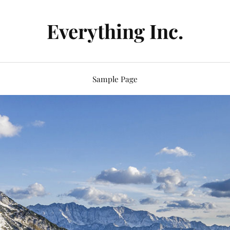
Everything Inc.
Sample Page