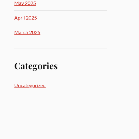
May 2025
April 2025
March 2025
Categories
Uncategorized