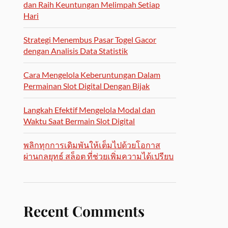
dan Raih Keuntungan Melimpah Setiap
Hari
Strategi Menembus Pasar Togel Gacor
dengan Analisis Data Statistik
Cara Mengelola Keberuntungan Dalam
Permainan Slot Digital Dengan Bijak
Langkah Efektif Mengelola Modal dan
Waktu Saat Bermain Slot Digital
พลิกทุกการเดิมพันให้เต็มไปด้วยโอกาส
ผ่านกลยุทธ์ สล็อต ที่ช่วยเพิ่มความได้เปรียบ
Recent Comments