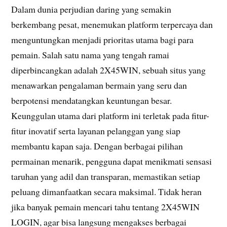
Dalam dunia perjudian daring yang semakin
berkembang pesat, menemukan platform terpercaya dan
menguntungkan menjadi prioritas utama bagi para
pemain. Salah satu nama yang tengah ramai
diperbincangkan adalah 2X45WIN, sebuah situs yang
menawarkan pengalaman bermain yang seru dan
berpotensi mendatangkan keuntungan besar.
Keunggulan utama dari platform ini terletak pada fitur-
fitur inovatif serta layanan pelanggan yang siap
membantu kapan saja. Dengan berbagai pilihan
permainan menarik, pengguna dapat menikmati sensasi
taruhan yang adil dan transparan, memastikan setiap
peluang dimanfaatkan secara maksimal. Tidak heran
jika banyak pemain mencari tahu tentang 2X45WIN
LOGIN, agar bisa langsung mengakses berbagai