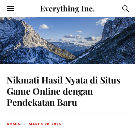
Everything Inc.
Nikmati Hasil Nyata di Situs
Game Online dengan
Pendekatan Baru
ADMIN
MARCH 20, 2026