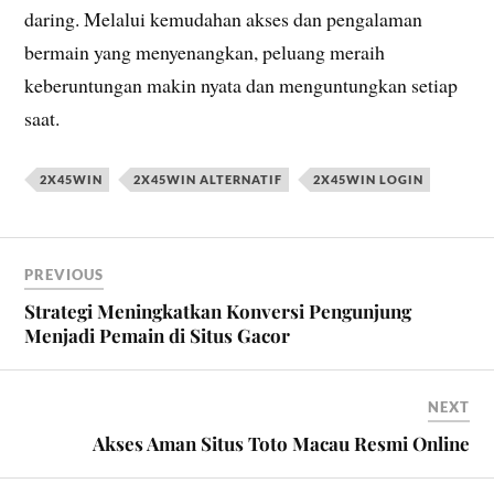
daring. Melalui kemudahan akses dan pengalaman
bermain yang menyenangkan, peluang meraih
keberuntungan makin nyata dan menguntungkan setiap
saat.
2X45WIN
2X45WIN ALTERNATIF
2X45WIN LOGIN
PREVIOUS
Strategi Meningkatkan Konversi Pengunjung
Menjadi Pemain di Situs Gacor
NEXT
Akses Aman Situs Toto Macau Resmi Online