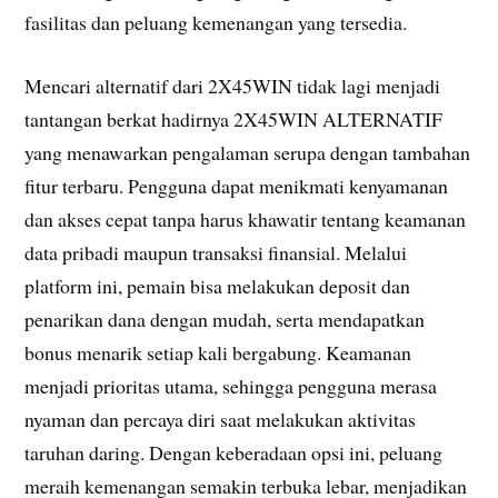
fasilitas dan peluang kemenangan yang tersedia.
Mencari alternatif dari 2X45WIN tidak lagi menjadi
tantangan berkat hadirnya 2X45WIN ALTERNATIF
yang menawarkan pengalaman serupa dengan tambahan
fitur terbaru. Pengguna dapat menikmati kenyamanan
dan akses cepat tanpa harus khawatir tentang keamanan
data pribadi maupun transaksi finansial. Melalui
platform ini, pemain bisa melakukan deposit dan
penarikan dana dengan mudah, serta mendapatkan
bonus menarik setiap kali bergabung. Keamanan
menjadi prioritas utama, sehingga pengguna merasa
nyaman dan percaya diri saat melakukan aktivitas
taruhan daring. Dengan keberadaan opsi ini, peluang
meraih kemenangan semakin terbuka lebar, menjadikan