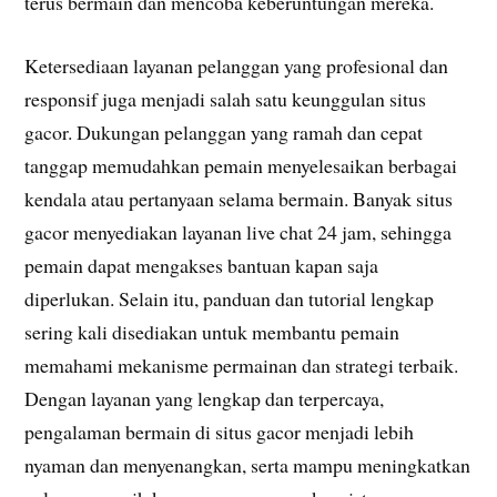
terus bermain dan mencoba keberuntungan mereka.
Ketersediaan layanan pelanggan yang profesional dan
responsif juga menjadi salah satu keunggulan situs
gacor. Dukungan pelanggan yang ramah dan cepat
tanggap memudahkan pemain menyelesaikan berbagai
kendala atau pertanyaan selama bermain. Banyak situs
gacor menyediakan layanan live chat 24 jam, sehingga
pemain dapat mengakses bantuan kapan saja
diperlukan. Selain itu, panduan dan tutorial lengkap
sering kali disediakan untuk membantu pemain
memahami mekanisme permainan dan strategi terbaik.
Dengan layanan yang lengkap dan terpercaya,
pengalaman bermain di situs gacor menjadi lebih
nyaman dan menyenangkan, serta mampu meningkatkan