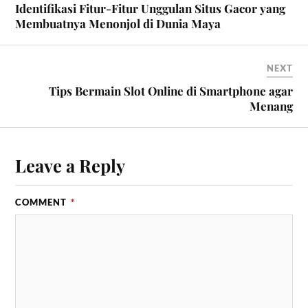
Identifikasi Fitur-Fitur Unggulan Situs Gacor yang
Membuatnya Menonjol di Dunia Maya
NEXT
Tips Bermain Slot Online di Smartphone agar
Menang
Leave a Reply
COMMENT
*