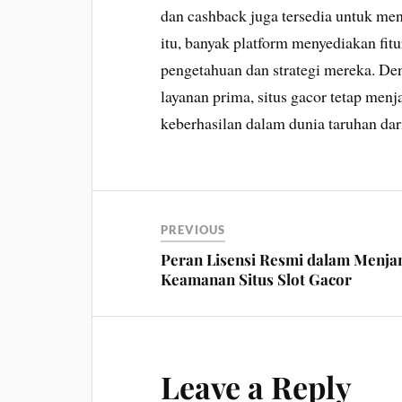
dan cashback juga tersedia untuk men
itu, banyak platform menyediakan fi
pengetahuan dan strategi mereka. De
layanan prima, situs gacor tetap men
keberhasilan dalam dunia taruhan dar
PREVIOUS
Peran Lisensi Resmi dalam Menja
Keamanan Situs Slot Gacor
Leave a Reply