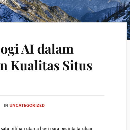
ogi AI dalam
 Kualitas Situs
IN
UNCATEGORIZED
 satu pilihan utama bagi para pecinta taruhan