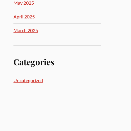
May 2025
April 2025
March 2025
Categories
Uncategorized