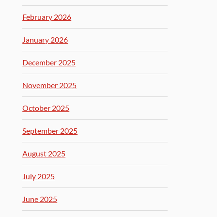
February 2026
January 2026
December 2025
November 2025
October 2025
September 2025
August 2025
July 2025
June 2025