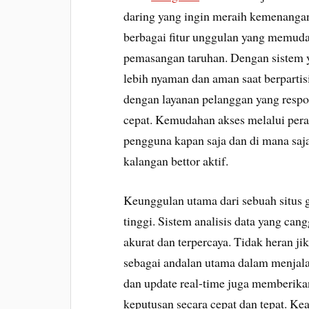
daring yang ingin meraih kemenanga
berbagai fitur unggulan yang memud
pemasangan taruhan. Dengan sistem y
lebih nyaman dan aman saat berpartisip
dengan layanan pelanggan yang respon
cepat. Kemudahan akses melalui pe
pengguna kapan saja dan di mana saja
kalangan bettor aktif.
Keunggulan utama dari sebuah situs g
tinggi. Sistem analisis data yang c
akurat dan terpercaya. Tidak heran j
sebagai andalan utama dalam menjalan
dan update real-time juga memberik
keputusan secara cepat dan tepat. Ke