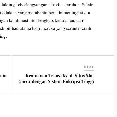
dukung keberlangsungan aktivitas taruhan. Selain
tur edukasi yang membantu pemain meningkatkan
ngan kombinasi fitur lengkap, keamanan, dan
jadi pilihan utama bagi mereka yang serius meraih
ing.
NEXT
min
Keamanan Transaksi di Situs Slot
Gacor dengan Sistem Enkripsi Tinggi