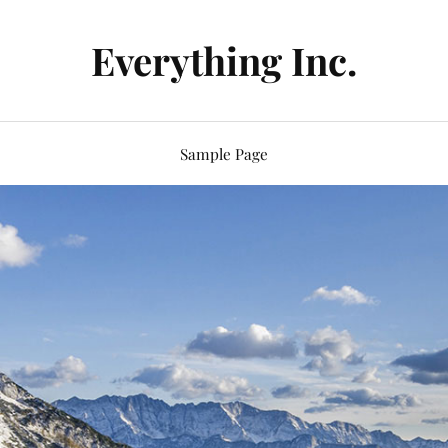
Everything Inc.
Sample Page