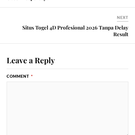
NEXT
Situs Togel 4D Profesional 2026 Tanpa Delay
Result
Leave a Reply
COMMENT
*