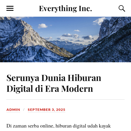
Everything Inc.
Serunya Dunia Hiburan
Digital di Era Modern
ADMIN
SEPTEMBER 3, 2025
Di zaman serba online, hiburan digital udah kayak