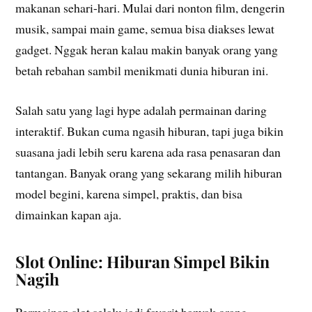
makanan sehari-hari. Mulai dari nonton film, dengerin
musik, sampai main game, semua bisa diakses lewat
gadget. Nggak heran kalau makin banyak orang yang
betah rebahan sambil menikmati dunia hiburan ini.
Salah satu yang lagi hype adalah permainan daring
interaktif. Bukan cuma ngasih hiburan, tapi juga bikin
suasana jadi lebih seru karena ada rasa penasaran dan
tantangan. Banyak orang yang sekarang milih hiburan
model begini, karena simpel, praktis, dan bisa
dimainkan kapan aja.
Slot Online: Hiburan Simpel Bikin
Nagih