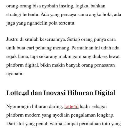
orang-orang bisa nyobain insting, logika, bahkan
strategi tertentu. Ada yang percaya sama angka hoki, ada
juga yang ngandelin pola tertentu.
Justru di situlah keseruannya. Setiap orang punya cara
unik buat cari peluang menang. Permainan ini udah ada
sejak lama, tapi sekarang makin gampang diakses lewat
platform digital, bikin makin banyak orang penasaran
nyobain.
Lotte4d dan Inovasi Hiburan Digital
Ngomongin hiburan daring,
lotte4d
hadir sebagai
platform modern yang nyediain pengalaman lengkap.
Dari slot yang penuh warna sampai permainan toto yang