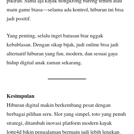
pikiran. Sama aja kayak nongkrong bareng temen atau
main game biasa—selama ada kontrol, hiburan ini bisa
jadi positif.
Yang penting, selalu inget batasan biar nggak
kebablasan. Dengan sikap bijak, judi online bisa jadi
alternatif hiburan yang fun, modern, dan sesuai gaya
hidup digital anak zaman sekarang.
Kesimpulan
Hiburan digital makin berkembang pesat dengan
berbagai pilihan seru. Slot yang simpel, toto yang penuh
strategi, ditambah inovasi platform modern kayak
lotte4d bikin pengalaman bermain jadi lebih lengkap.