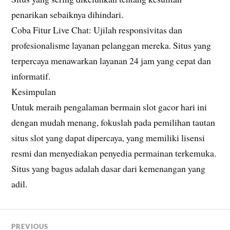
penarikan sebaiknya dihindari.
Coba Fitur Live Chat: Ujilah responsivitas dan
profesionalisme layanan pelanggan mereka. Situs yang
terpercaya menawarkan layanan 24 jam yang cepat dan
informatif.
Kesimpulan
Untuk meraih pengalaman bermain slot gacor hari ini
dengan mudah menang, fokuslah pada pemilihan tautan
situs slot yang dapat dipercaya, yang memiliki lisensi
resmi dan menyediakan penyedia permainan terkemuka.
Situs yang bagus adalah dasar dari kemenangan yang
adil.
PREVIOUS