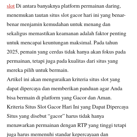
slot
Di antara banyaknya platform permainan daring,
menemukan tautan situs slot gacor hari ini yang benar-
benar menjamin kemudahan untuk menang dan
sekaligus memastikan keamanan adalah faktor penting
untuk mencapai keuntungan maksimal. Pada tahun
2025, pemain yang cerdas tidak hanya akan fokus pada
permainan, tetapi juga pada kualitas dari situs yang
mereka pilih untuk bermain.
Artikel ini akan menguraikan kriteria situs slot yang
dapat dipercaya dan memberikan panduan agar Anda
bisa bermain di platform yang Gacor dan Aman.
Kriteria Situs Slot Gacor Hari Ini yang Dapat Dipercaya
Situs yang disebut “gacor” harus tidak hanya
menawarkan permainan dengan RTP yang tinggi tetapi
juga harus memenuhi standar kepercayaan dan