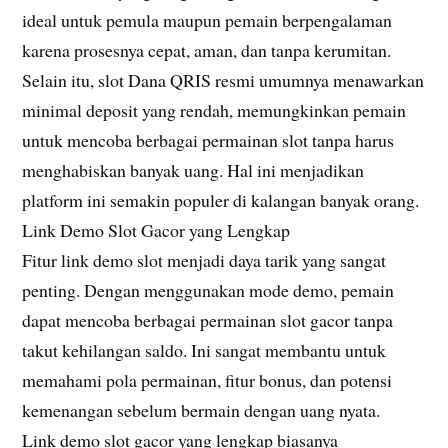
ideal untuk pemula maupun pemain berpengalaman
karena prosesnya cepat, aman, dan tanpa kerumitan.
Selain itu, slot Dana QRIS resmi umumnya menawarkan
minimal deposit yang rendah, memungkinkan pemain
untuk mencoba berbagai permainan slot tanpa harus
menghabiskan banyak uang. Hal ini menjadikan
platform ini semakin populer di kalangan banyak orang.
Link Demo Slot Gacor yang Lengkap
Fitur link demo slot menjadi daya tarik yang sangat
penting. Dengan menggunakan mode demo, pemain
dapat mencoba berbagai permainan slot gacor tanpa
takut kehilangan saldo. Ini sangat membantu untuk
memahami pola permainan, fitur bonus, dan potensi
kemenangan sebelum bermain dengan uang nyata.
Link demo slot gacor yang lengkap biasanya