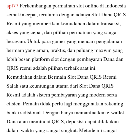
api77
Perkembangan permainan slot online di Indonesia
semakin cepat, terutama dengan adanya Slot Dana QRIS
Resmi yang memberikan kemudahan dalam transaksi,
akses yang cepat, dan pilihan permainan yang sangat
beragam. Untuk para gamer yang mencari pengalaman
bermain yang aman, praktis, dan peluang maxwin yang
lebih besar, platform slot dengan pembayaran Dana dan
QRIS resmi adalah pilihan terbaik saat ini.
Kemudahan dalam Bermain Slot Dana QRIS Resmi
Salah satu keuntungan utama dari Slot Dana QRIS
Resmi adalah sistem pembayaran yang modern serta
efisien. Pemain tidak perlu lagi menggunakan rekening
bank tradisional. Dengan hanya memanfaatkan e-wallet
Dana atau memindai QRIS, deposisi dapat dilakukan
dalam waktu yang sangat singkat. Metode ini sangat