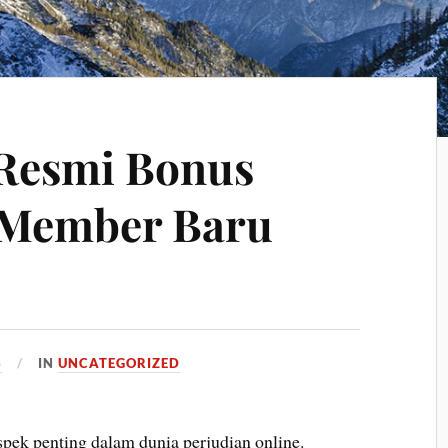
 Resmi Bonus
 Member Baru
6
IN
UNCATEGORIZED
spek penting dalam dunia perjudian online.