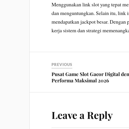
Menggunakan link slot yang tepat 
dan menguntungkan. Selain itu, lin
mendapatkan jackpot besar. Dengan 
kerja sistem dan strategi memenangka
PREVIOUS
Pusat Game Slot Gacor Digital de
Performa Maksimal 2026
Leave a Reply