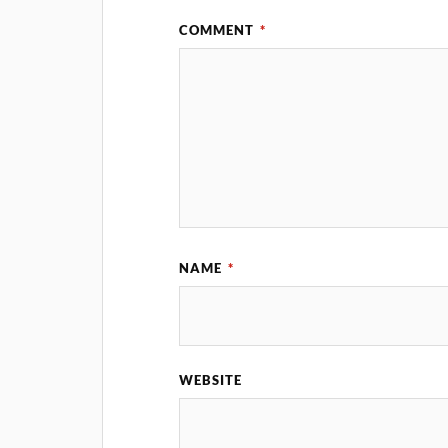
COMMENT
*
NAME
*
WEBSITE