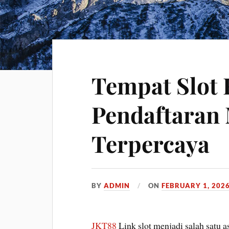
Tempat Slot
Pendaftaran
Terpercaya
BY
ADMIN
ON
FEBRUARY 1, 202
JKT88
Link slot menjadi salah satu a