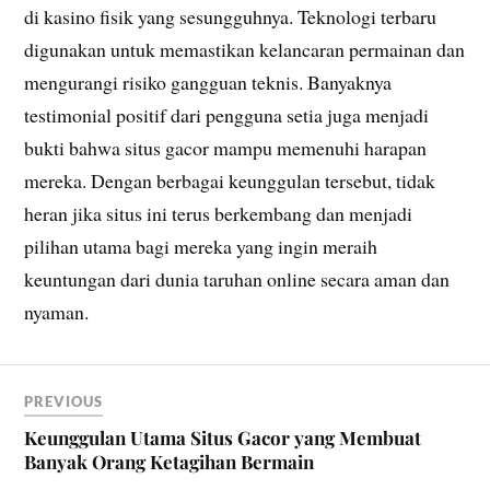
di kasino fisik yang sesungguhnya. Teknologi terbaru
digunakan untuk memastikan kelancaran permainan dan
mengurangi risiko gangguan teknis. Banyaknya
testimonial positif dari pengguna setia juga menjadi
bukti bahwa situs gacor mampu memenuhi harapan
mereka. Dengan berbagai keunggulan tersebut, tidak
heran jika situs ini terus berkembang dan menjadi
pilihan utama bagi mereka yang ingin meraih
keuntungan dari dunia taruhan online secara aman dan
nyaman.
PREVIOUS
Keunggulan Utama Situs Gacor yang Membuat
Banyak Orang Ketagihan Bermain