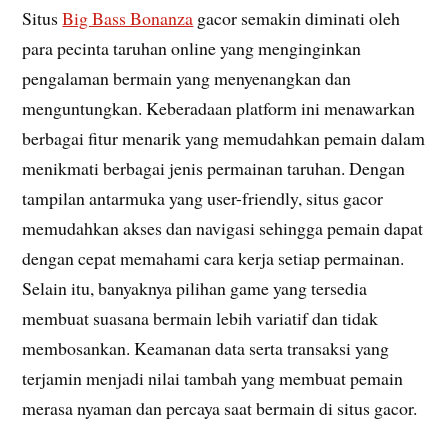
Situs
Big Bass Bonanza
gacor semakin diminati oleh
para pecinta taruhan online yang menginginkan
pengalaman bermain yang menyenangkan dan
menguntungkan. Keberadaan platform ini menawarkan
berbagai fitur menarik yang memudahkan pemain dalam
menikmati berbagai jenis permainan taruhan. Dengan
tampilan antarmuka yang user-friendly, situs gacor
memudahkan akses dan navigasi sehingga pemain dapat
dengan cepat memahami cara kerja setiap permainan.
Selain itu, banyaknya pilihan game yang tersedia
membuat suasana bermain lebih variatif dan tidak
membosankan. Keamanan data serta transaksi yang
terjamin menjadi nilai tambah yang membuat pemain
merasa nyaman dan percaya saat bermain di situs gacor.