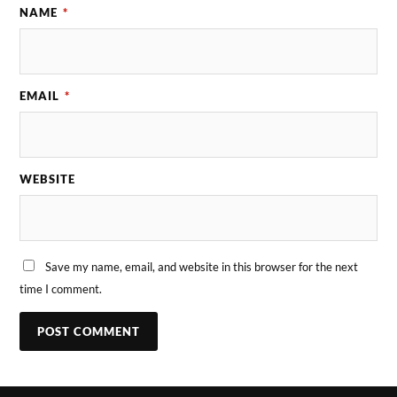
NAME
*
EMAIL
*
WEBSITE
Save my name, email, and website in this browser for the next
time I comment.