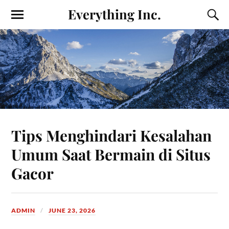
Everything Inc.
Tips Menghindari Kesalahan
Umum Saat Bermain di Situs
Gacor
ADMIN
JUNE 23, 2026