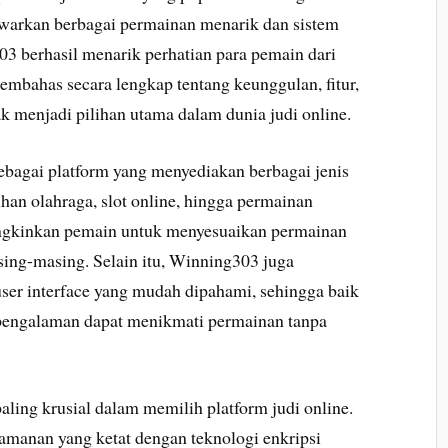
awarkan berbagai permainan menarik dan sistem
3 berhasil menarik perhatian para pemain dari
membahas secara lengkap tentang keunggulan, fitur,
 menjadi pilihan utama dalam dunia judi online.
bagai platform yang menyediakan berbagai jenis
uhan olahraga, slot online, hingga permainan
ungkinkan pemain untuk menyesuaikan permainan
sing-masing. Selain itu, Winning303 juga
ser interface yang mudah dipahami, sehingga baik
pengalaman dapat menikmati permainan tanpa
ling krusial dalam memilih platform judi online.
manan yang ketat dengan teknologi enkripsi