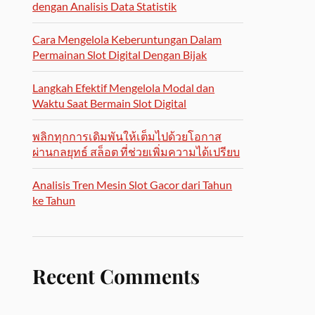
dengan Analisis Data Statistik
Cara Mengelola Keberuntungan Dalam
Permainan Slot Digital Dengan Bijak
Langkah Efektif Mengelola Modal dan
Waktu Saat Bermain Slot Digital
พลิกทุกการเดิมพันให้เต็มไปด้วยโอกาส
ผ่านกลยุทธ์ สล็อต ที่ช่วยเพิ่มความได้เปรียบ
Analisis Tren Mesin Slot Gacor dari Tahun
ke Tahun
Recent Comments