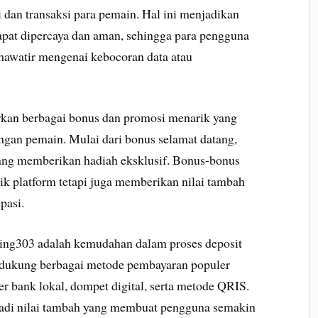
i dan transaksi para pemain. Hal ini menjadikan
pat dipercaya dan aman, sehingga para pengguna
hawatir mengenai kebocoran data atau
rkan berbagai bonus dan promosi menarik yang
gan pemain. Mulai dari bonus selamat datang,
yang memberikan hadiah eksklusif. Bonus-bonus
rik platform tetapi juga memberikan nilai tambah
pasi.
ning303 adalah kemudahan dalam proses deposit
endukung berbagai metode pembayaran populer
er bank lokal, dompet digital, serta metode QRIS.
enjadi nilai tambah yang membuat pengguna semakin