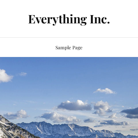
Everything Inc.
Sample Page