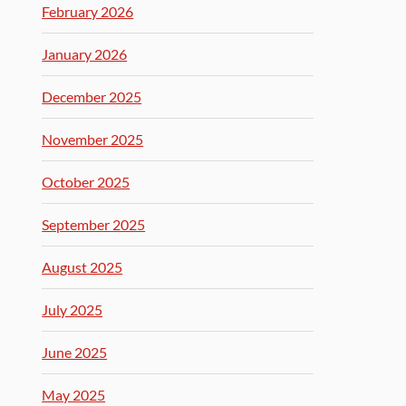
February 2026
January 2026
December 2025
November 2025
October 2025
September 2025
August 2025
July 2025
June 2025
May 2025