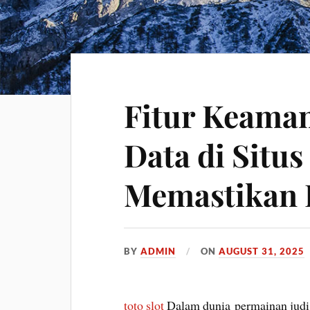
Fitur Keaman
Data di Situs
Memastikan 
BY
ADMIN
ON
AUGUST 31, 2025
toto slot
Dalam dunia permainan judi o