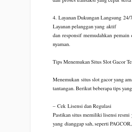
4. Layanan Dukungan Langsung 24/
Layanan pelanggan yang aktif
dan responsif memudahkan pemain d
nyaman.
Tips Menemukan Situs Slot Gacor Te
Menemukan situs slot gacor yang am
tantangan. Berikut beberapa tips yan
– Cek Lisensi dan Regulasi
Pastikan situs memiliki lisensi resmi
yang dianggap sah, seperti PAGCOR,