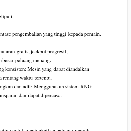
liputi:
sentase pengembalian yang tinggi kepada pemain,
taran gratis, jackpot progresif,
erbesar peluang menang.
g konsisten: Mesin yang dapat diandalkan
rentang waktu tertentu.
angkan dan adil: Menggunakan sistem RNG
nsparan dan dapat dipercaya.
penting untuk meningkatkan peluang meraih