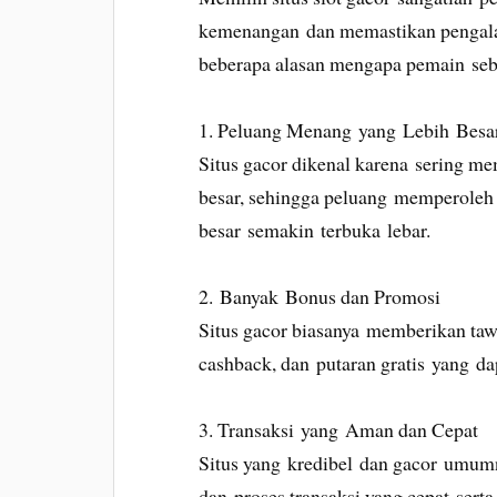
kemenangan dan memastikan pengal
beberapa alasan mengapa pemain seba
1. Peluang Menang yang Lebih Besa
Situs gacor dikenal karena sering m
besar, sehingga peluang memperoleh
besar semakin terbuka lebar.
2. Banyak Bonus dan Promosi
Situs gacor biasanya memberikan taw
cashback, dan putaran gratis yang 
3. Transaksi yang Aman dan Cepat
Situs yang kredibel dan gacor umum
dan proses transaksi yang cepat serta