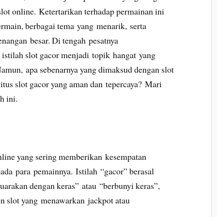
lot online. Ketertarikan terhadap permainan ini
rmain, berbagai tema yang menarik, serta
angan besar. Di tengah pesatnya
 istilah slot gacor menjadi topik hangat yang
Namun, apa sebenarnya yang dimaksud dengan slot
tus slot gacor yang aman dan tepercaya? Mari
 ini.
online yang sering memberikan kesempatan
ada para pemainnya. Istilah “gacor” berasal
uarakan dengan keras” atau “berbunyi keras”,
n slot yang menawarkan jackpot atau