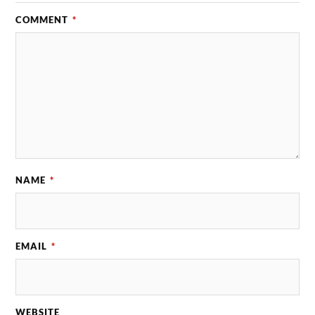
COMMENT
*
NAME
*
EMAIL
*
WEBSITE