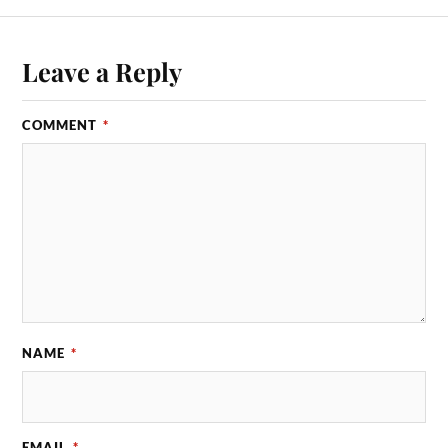
Leave a Reply
COMMENT
*
NAME
*
EMAIL
*