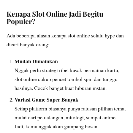
Kenapa Slot Online Jadi Begitu
Populer?
Ada beberapa alasan kenapa slot online selalu hype dan
dicari banyak orang:
Mudah Dimainkan
Nggak perlu strategi ribet kayak permainan kartu,
slot online cukup pencet tombol spin dan tunggu
hasilnya. Cocok banget buat hiburan instan.
Variasi Game Super Banyak
Setiap platform biasanya punya ratusan pilihan tema,
mulai dari petualangan, mitologi, sampai anime.
Jadi, kamu nggak akan gampang bosan.