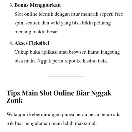
Bonus Menggiurkan
Slot online identik dengan fitur menarik seperti free
spin, scatter, dan wild yang bisa bikin peluang
menang makin besar.
Akses Fleksibel
Cukup buka aplikasi atau browser, kamu langsung
bisa main. Nggak perlu repot ke kasino fisik.
Tips Main Slot Online Biar Nggak
Zonk
Walaupun keberuntungan punya peran besar, tetap ada
trik biar pengalaman main lebih maksimal: