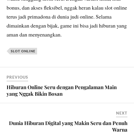
bonus, dan akses fleksibel, nggak heran kalau slot online
terus jadi primadona di dunia judi online. Selama
dimainkan dengan bijak, game ini bisa jadi hiburan yang
aman dan menyenangkan.
SLOT ONLINE
PREVIOUS
Hiburan Online Seru dengan Pengalaman Main
yang Nggak Bikin Bosan
NEXT
Dunia Hiburan Digital yang Makin Seru dan Penuh
Warna