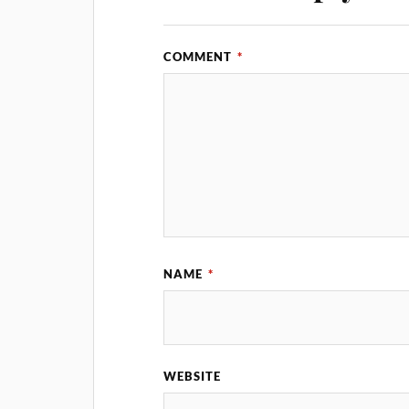
COMMENT
*
NAME
*
WEBSITE