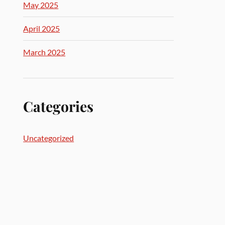
May 2025
April 2025
March 2025
Categories
Uncategorized