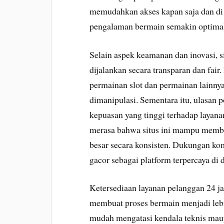
memudahkan akses kapan saja dan di m
pengalaman bermain semakin optimal
Selain aspek keamanan dan inovasi, s
dijalankan secara transparan dan fai
permainan slot dan permainan lainnya
dimanipulasi. Sementara itu, ulasan 
kepuasan yang tinggi terhadap layana
merasa bahwa situs ini mampu memb
besar secara konsisten. Dukungan kom
gacor sebagai platform terpercaya di d
Ketersediaan layanan pelanggan 24 jam
membuat proses bermain menjadi leb
mudah mengatasi kendala teknis maup