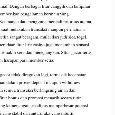
al. Dengan berbagai fitur canggih dan tampilan
 memberikan pengalaman bermain yang
eamanan data pengguna menjadi prioritas utama,
 saat melakukan transaksi maupun permainan.
sedia sangat beragam, mulai dari judi slot, togel,
eradaan fitur live casino juga menambah sensasi
 semakin seru dan menegangkan. Situs gacor terus
 harapan para member setia.
 gacor tidak diragukan lagi, termasuk kecepatan
han dalam proses deposit maupun withdraw.
an semua transaksi berlangsung aman dan
Fitur bonus dan promosi menarik secara rutin
ang kemenangan sekaligus memperbesar potensi
 yang stabil dan antarmuka yang intuitif