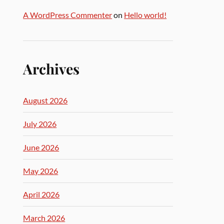
A WordPress Commenter
on
Hello world!
Archives
August 2026
July 2026
June 2026
May 2026
April 2026
March 2026