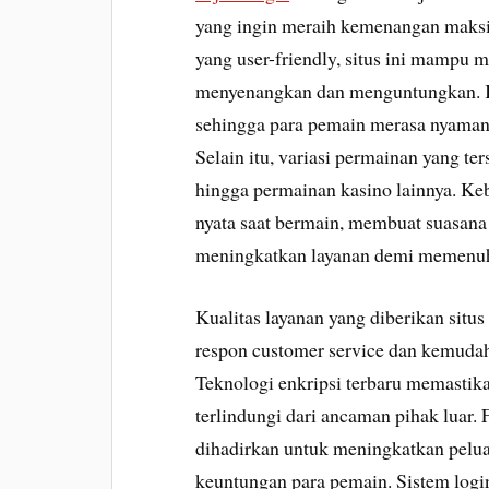
yang ingin meraih kemenangan maksim
yang user-friendly, situs ini mampu
menyenangkan dan menguntungkan. K
sehingga para pemain merasa nyaman
Selain itu, variasi permainan yang ter
hingga permainan kasino lainnya. Keb
nyata saat bermain, membuat suasana
meningkatkan layanan demi memenuhi
Kualitas layanan yang diberikan situs
respon customer service dan kemuda
Teknologi enkripsi terbaru memastik
terlindungi dari ancaman pihak luar. 
dihadirkan untuk meningkatkan pelu
keuntungan para pemain. Sistem login