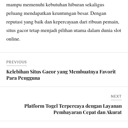
mampu memenuhi kebutuhan hiburan sekaligus
peluang mendapatkan keuntungan besar. Dengan
reputasi yang baik dan kepercayaan dari ribuan pemain,
situs gacor tetap menjadi pilihan utama dalam dunia slot
online.
PREVIOUS
Kelebihan Situs Gacor yang Membuatnya Favorit
Para Pengguna
NEXT
Platform Togel Terpercaya dengan Layanan
Pembayaran Cepat dan Akurat