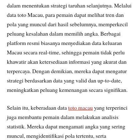
dalam menentukan strategi taruhan selanjutnya. Melalui
data toto Macau, para pemain dapat melihat tren dan
pola yang muncul dari hasil sebelumnya, memperkecil
peluang kesalahan dalam memilih angka. Berbagai
platform resmi biasanya menyediakan data keluaran
Macau secara real-time, sehingga pemain tidak perlu
khawatir akan ketersediaan informasi yang akurat dan
terpercaya. Dengan demikian, mereka dapat mengatur
strategi berdasarkan data yang valid dan up-to-date,
meningkatkan peluang kemenangan secara signifikan.
Selain itu, keberadaan data
toto macau
yang terperinci
juga membantu pemain dalam melakukan analisis
statistik. Mereka dapat mengamati angka yang sering
muncul, mengidentifikasi pola tertentu, serta