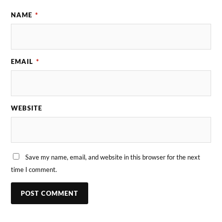
NAME
*
EMAIL
*
WEBSITE
Save my name, email, and website in this browser for the next
time I comment.