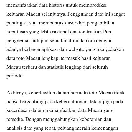
memanfaatkan data historis untuk memprediksi
keluaran Macau selanjutnya. Penggunaan data ini sangat
penting karena membentuk dasar dari pengambilan
keputusan yang lebih rasional dan terstruktur. Para
penggemar judi pun semakin dimudahkan dengan
adanya berbagai aplikasi dan website yang menyediakan
data toto Macau lengkap, termasuk hasil keluaran
Macau terbaru dan statistik lengkap dari seluruh
periode.
Akhirnya, keberhasilan dalam bermain toto Macau tidak
hanya bergantung pada keberuntungan, tetapi juga pada
kecerdasan dalam memanfaatkan data Macau yang
tersedia. Dengan menggabungkan keberanian dan
analisis data yang tepat, peluang meraih kemenangan