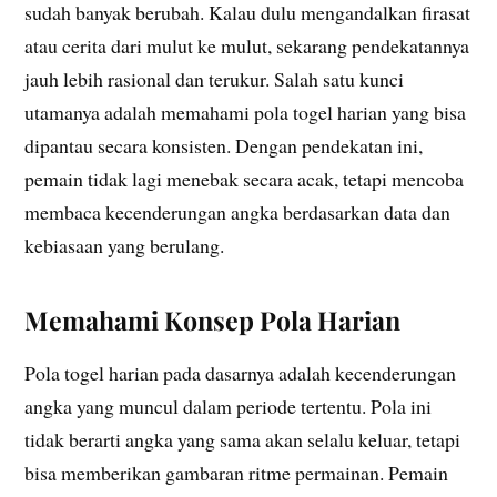
sudah banyak berubah. Kalau dulu mengandalkan firasat
atau cerita dari mulut ke mulut, sekarang pendekatannya
jauh lebih rasional dan terukur. Salah satu kunci
utamanya adalah memahami pola togel harian yang bisa
dipantau secara konsisten. Dengan pendekatan ini,
pemain tidak lagi menebak secara acak, tetapi mencoba
membaca kecenderungan angka berdasarkan data dan
kebiasaan yang berulang.
Memahami Konsep Pola Harian
Pola togel harian pada dasarnya adalah kecenderungan
angka yang muncul dalam periode tertentu. Pola ini
tidak berarti angka yang sama akan selalu keluar, tetapi
bisa memberikan gambaran ritme permainan. Pemain