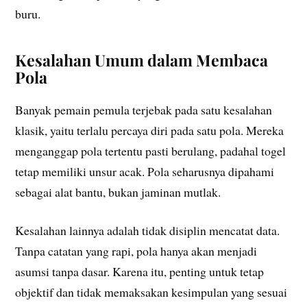
buru.
Kesalahan Umum dalam Membaca
Pola
Banyak pemain pemula terjebak pada satu kesalahan
klasik, yaitu terlalu percaya diri pada satu pola. Mereka
menganggap pola tertentu pasti berulang, padahal togel
tetap memiliki unsur acak. Pola seharusnya dipahami
sebagai alat bantu, bukan jaminan mutlak.
Kesalahan lainnya adalah tidak disiplin mencatat data.
Tanpa catatan yang rapi, pola hanya akan menjadi
asumsi tanpa dasar. Karena itu, penting untuk tetap
objektif dan tidak memaksakan kesimpulan yang sesuai