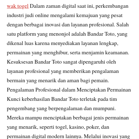
wak togel
Dalam zaman digital saat ini, perkembangan
industri judi online mengalami kemajuan yang pesat
dengan berbagai inovasi dan layanan profesional. Salah
satu platform yang menonjol adalah Bandar Toto, yang
dikenal luas karena menyediakan layanan lengkap,
permainan yang menghibur, serta menjamin keamanan.
Kesuksesan Bandar Toto sangat dipengaruhi oleh
layanan profesional yang memberikan pengalaman
bermain yang menarik dan aman bagi pemain.
Pengalaman Profesional dalam Menciptakan Permainan
Kunci keberhasilan Bandar Toto terletak pada tim
pengembang yang berpengalaman dan mumpuni.
Mereka mampu menciptakan berbagai jenis permainan
yang menarik, seperti togel, kasino, poker, dan
permainan digital modern lainnya. Melalui inovasi yang