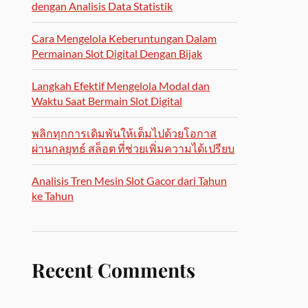
dengan Analisis Data Statistik
Cara Mengelola Keberuntungan Dalam
Permainan Slot Digital Dengan Bijak
Langkah Efektif Mengelola Modal dan
Waktu Saat Bermain Slot Digital
พลิกทุกการเดิมพันให้เต็มไปด้วยโอกาส
ผ่านกลยุทธ์ สล็อต ที่ช่วยเพิ่มความได้เปรียบ
Analisis Tren Mesin Slot Gacor dari Tahun
ke Tahun
Recent Comments