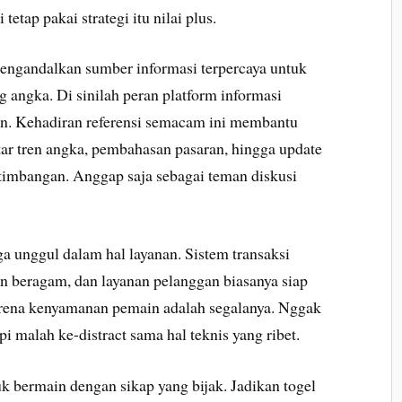
tetap pakai strategi itu nilai plus.
mengandalkan sumber informasi terpercaya untuk
ngka. Di sinilah peran platform informasi
an. Kehadiran referensi semacam ini membantu
r tren angka, pembahasan pasaran, hingga update
rtimbangan. Anggap saja sebagai teman diskusi
ga unggul dalam hal layanan. Sistem transaksi
n beragam, dan layanan pelanggan biasanya siap
arena kenyamanan pemain adalah segalanya. Nggak
pi malah ke-distract sama hal teknis yang ribet.
tuk bermain dengan sikap yang bijak. Jadikan togel