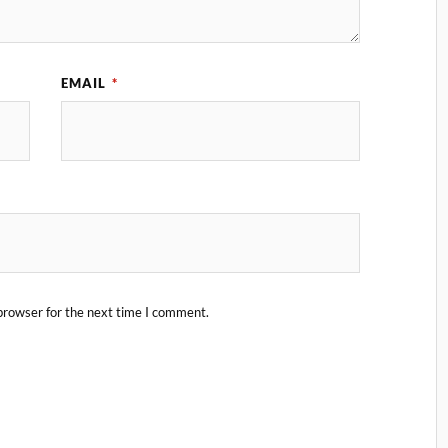
EMAIL
*
browser for the next time I comment.