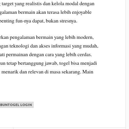
 target yang realistis dan kelola modal dengan
galaman bermain akan terasa lebih enjoyable
penting fun-nya dapat, bukan stresnya.
rkan pengalaman bermain yang lebih modern,
ngan teknologi dan akses informasi yang mudah,
i permainan dengan cara yang lebih cerdas.
n tetap bertanggung jawab, togel bisa menjadi
ng menarik dan relevan di masa sekarang. Main
IBUNTOGEL LOGIN