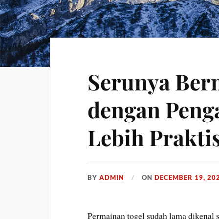
Serunya Berm
dengan Peng
Lebih Prakti
BY
ADMIN
ON
DECEMBER 19, 20
Permainan togel sudah lama dikenal se