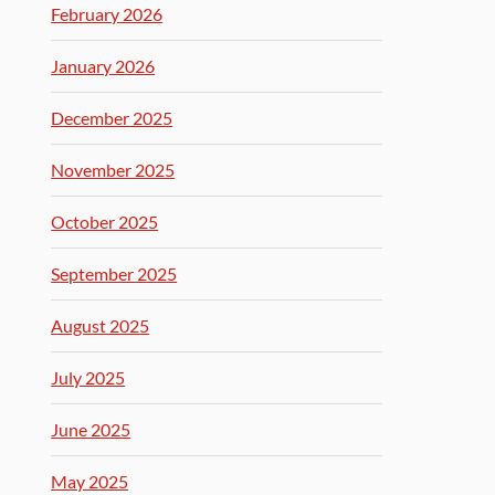
February 2026
January 2026
December 2025
November 2025
October 2025
September 2025
August 2025
July 2025
June 2025
May 2025