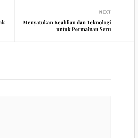
NEXT
ak
Menyatukan Keahlian dan Teknologi
untuk Permainan Seru