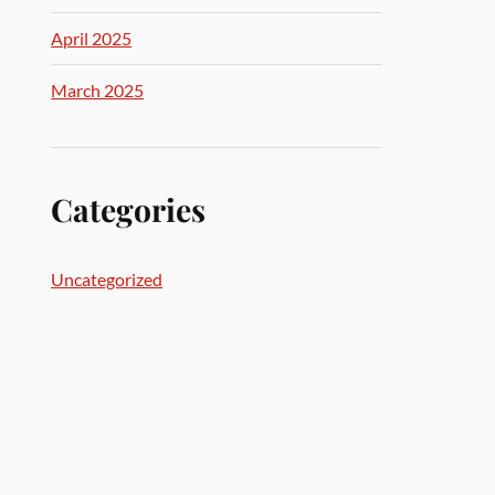
April 2025
March 2025
Categories
Uncategorized