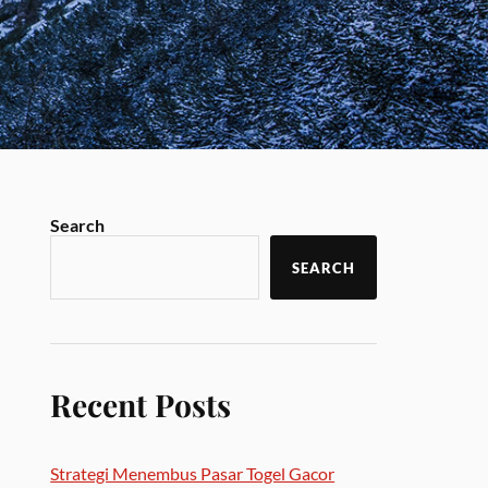
Search
SEARCH
Recent Posts
Strategi Menembus Pasar Togel Gacor