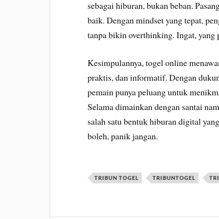
sebagai hiburan, bukan beban. Pasang
baik. Dengan mindset yang tepat, pen
tanpa bikin overthinking. Ingat, yang 
Kesimpulannya, togel online menawa
praktis, dan informatif. Dengan duku
pemain punya peluang untuk menikmat
Selama dimainkan dengan santai namu
salah satu bentuk hiburan digital ya
boleh, panik jangan.
TRIBUN TOGEL
TRIBUNTOGEL
TR