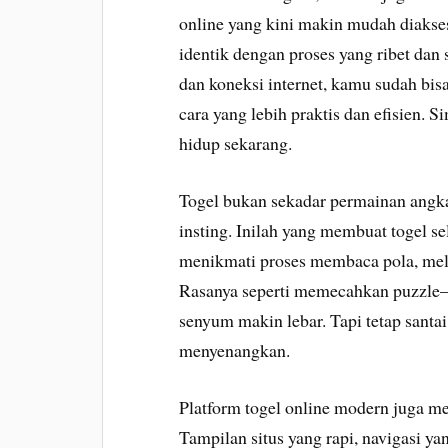
online yang kini makin mudah diakses
identik dengan proses yang ribet da
dan koneksi internet, kamu sudah bi
cara yang lebih praktis dan efisien. S
hidup sekarang.
Togel bukan sekadar permainan angka b
insting. Inilah yang membuat togel se
menikmati proses membaca pola, melih
Rasanya seperti memecahkan puzzle—b
senyum makin lebar. Tapi tetap santai
menyenangkan.
Platform togel online modern juga m
Tampilan situs yang rapi, navigasi y