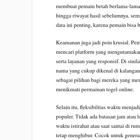
membuat pemain betah berlama-lama. 
hingga riwayat hasil sebelumnya, sem
data ini penting, karena pemain bisa 
Keamanan juga jadi poin krusial. Pem
mencari platform yang mengutamakan 
serta layanan yang responsif. Di sinil
nama yang cukup dikenal di kalanga
sebagai pilihan bagi mereka yang m
menikmati permainan togel online.
Selain itu, fleksibilitas waktu menja
populer. Tidak ada batasan jam atau l
waktu istirahat atau saat santai di ru
tetap menghibur. Cocok untuk generasi