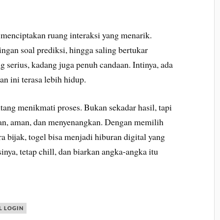
a menciptakan ruang interaksi yang menarik.
ingan soal prediksi, hingga saling bertukar
 serius, kadang juga penuh candaan. Intinya, ada
n ini terasa lebih hidup.
ntang menikmati proses. Bukan sekadar hasil, tapi
an, aman, dan menyenangkan. Dengan memilih
a bijak, togel bisa menjadi hiburan digital yang
inya, tetap chill, dan biarkan angka-angka itu
L LOGIN