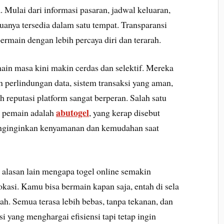
Mulai dari informasi pasaran, jadwal keluaran,
uanya tersedia dalam satu tempat. Transparansi
bermain dengan lebih percaya diri dan terarah.
ain masa kini makin cerdas dan selektif. Mereka
perlindungan data, sistem transaksi yang aman,
ah reputasi platform sangat berperan. Salah satu
abutogel
n pemain adalah
, yang kerap disebut
enginginkan kenyamanan dan kemudahan saat
di alasan lain mengapa togel online semakin
okasi. Kamu bisa bermain kapan saja, entah di sela
mah. Semua terasa lebih bebas, tanpa tekanan, dan
 yang menghargai efisiensi tapi tetap ingin