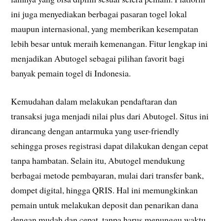
ini juga menyediakan berbagai pasaran togel lokal
maupun internasional, yang memberikan kesempatan
lebih besar untuk meraih kemenangan. Fitur lengkap ini
menjadikan Abutogel sebagai pilihan favorit bagi
banyak pemain togel di Indonesia.
Kemudahan dalam melakukan pendaftaran dan
transaksi juga menjadi nilai plus dari Abutogel. Situs ini
dirancang dengan antarmuka yang user-friendly
sehingga proses registrasi dapat dilakukan dengan cepat
tanpa hambatan. Selain itu, Abutogel mendukung
berbagai metode pembayaran, mulai dari transfer bank,
dompet digital, hingga QRIS. Hal ini memungkinkan
pemain untuk melakukan deposit dan penarikan dana
dengan mudah dan cepat, tanpa harus menunggu waktu