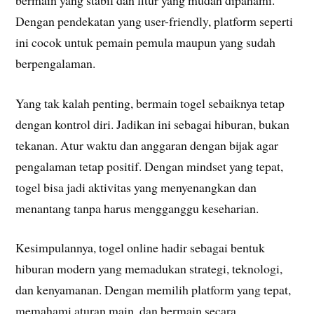
Dengan pendekatan yang user-friendly, platform seperti
ini cocok untuk pemain pemula maupun yang sudah
berpengalaman.
Yang tak kalah penting, bermain togel sebaiknya tetap
dengan kontrol diri. Jadikan ini sebagai hiburan, bukan
tekanan. Atur waktu dan anggaran dengan bijak agar
pengalaman tetap positif. Dengan mindset yang tepat,
togel bisa jadi aktivitas yang menyenangkan dan
menantang tanpa harus mengganggu keseharian.
Kesimpulannya, togel online hadir sebagai bentuk
hiburan modern yang memadukan strategi, teknologi,
dan kenyamanan. Dengan memilih platform yang tepat,
memahami aturan main, dan bermain secara