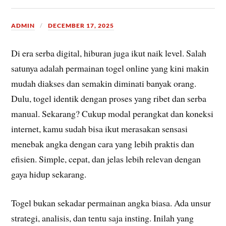
ADMIN
DECEMBER 17, 2025
Di era serba digital, hiburan juga ikut naik level. Salah
satunya adalah permainan togel online yang kini makin
mudah diakses dan semakin diminati banyak orang.
Dulu, togel identik dengan proses yang ribet dan serba
manual. Sekarang? Cukup modal perangkat dan koneksi
internet, kamu sudah bisa ikut merasakan sensasi
menebak angka dengan cara yang lebih praktis dan
efisien. Simple, cepat, dan jelas lebih relevan dengan
gaya hidup sekarang.
Togel bukan sekadar permainan angka biasa. Ada unsur
strategi, analisis, dan tentu saja insting. Inilah yang