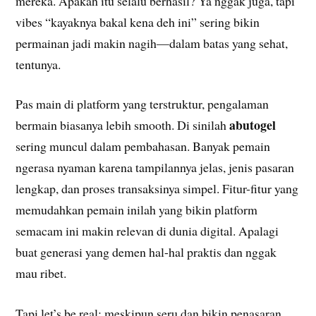
mereka. Apakah itu selalu berhasil? Ya nggak juga, tapi
vibes “kayaknya bakal kena deh ini” sering bikin
permainan jadi makin nagih—dalam batas yang sehat,
tentunya.
Pas main di platform yang terstruktur, pengalaman
abutogel
bermain biasanya lebih smooth. Di sinilah
sering muncul dalam pembahasan. Banyak pemain
ngerasa nyaman karena tampilannya jelas, jenis pasaran
lengkap, dan proses transaksinya simpel. Fitur-fitur yang
memudahkan pemain inilah yang bikin platform
semacam ini makin relevan di dunia digital. Apalagi
buat generasi yang demen hal-hal praktis dan nggak
mau ribet.
Tapi let’s be real: meskipun seru dan bikin penasaran,