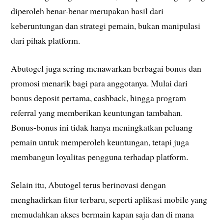
diperoleh benar-benar merupakan hasil dari
keberuntungan dan strategi pemain, bukan manipulasi
dari pihak platform.
Abutogel juga sering menawarkan berbagai bonus dan
promosi menarik bagi para anggotanya. Mulai dari
bonus deposit pertama, cashback, hingga program
referral yang memberikan keuntungan tambahan.
Bonus-bonus ini tidak hanya meningkatkan peluang
pemain untuk memperoleh keuntungan, tetapi juga
membangun loyalitas pengguna terhadap platform.
Selain itu, Abutogel terus berinovasi dengan
menghadirkan fitur terbaru, seperti aplikasi mobile yang
memudahkan akses bermain kapan saja dan di mana