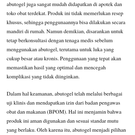
abutogel juga sangat mudah didapatkan di apotek dan
toko obat terdekat. Produk ini tidak memerlukan resep
khusus, sehingga penggunaannya bisa dilakukan secara
mandiri di rumah. Namun demikian, disarankan untuk
tetap berkonsultasi dengan tenaga medis sebelum
menggunakan abutogel, terutama untuk luka yang
cukup besar atau kronis. Penggunaan yang tepat akan
memastikan hasil yang optimal dan mencegah
komplikasi yang tidak diinginkan.
Dalam hal keamanan, abutogel telah melalui berbagai
uji klinis dan mendapatkan izin dari badan pengawas
obat dan makanan (BPOM). Hal ini menjamin bahwa
produk ini aman digunakan dan sesuai standar mutu
yang berlaku. Oleh karena itu, abutogel menjadi pilihan