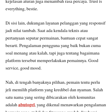
kejelasan aturan juga menambah rasa percaya. Trust is
everything, bestie.
Di sisi lain, dukungan layanan pelanggan yang responsif
jadi nilai tambah. Saat ada kendala teknis atau
pertanyaan seputar permainan, bantuan cepat sangat
berarti. Pengalaman pengguna yang baik bukan cuma
soal menang atau kalah, tapi juga tentang bagaimana
platform tersebut memperlakukan pemainnya. Good
service, good mood.
Nah, di tengah banyaknya pilihan, pemain tentu perlu
jeli memilih platform yang kredibel dan nyaman. Salah
satu nama yang sering dibicarakan oleh komunitas
abutogel
adalah
, yang dikenal menawarkan pengalaman
bermain yang stabil dan fitur yang mudah dipahami.