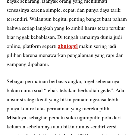
kayak sekarang. Banyak orang yang menikmati
sensasinya karena simple, cepat, dan punya daya tarik
tersendiri. Walaupun begitu, penting banget buat paham
bahwa setiap langkah yang lo ambil harus tetap terukur
biar nggak kebablasan. Di tengah ramainya dunia judi
abutogel
online, platform seperti
makin sering jadi
pilihan karena menawarkan pengalaman yang rapi dan
gampang dipahami.
Sebagai permainan berbasis angka, togel sebenarnya
bukan cuma soal “tebak-tebakan berhadiah gede”. Ada
unsur strategi kecil yang bikin pemain ngerasa lebih
punya kontrol atas permainan yang mereka pilih.
Misalnya, sebagian pemain suka ngumpulin pola dari
keluaran sebelumnya atau bikin rumus sendiri versi