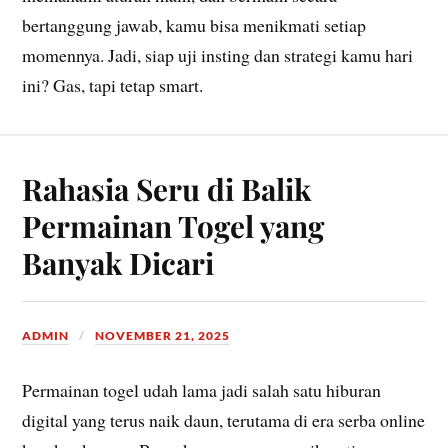
bertanggung jawab, kamu bisa menikmati setiap
momennya. Jadi, siap uji insting dan strategi kamu hari
ini? Gas, tapi tetap smart.
Rahasia Seru di Balik
Permainan Togel yang
Banyak Dicari
ADMIN
NOVEMBER 21, 2025
Permainan togel udah lama jadi salah satu hiburan
digital yang terus naik daun, terutama di era serba online