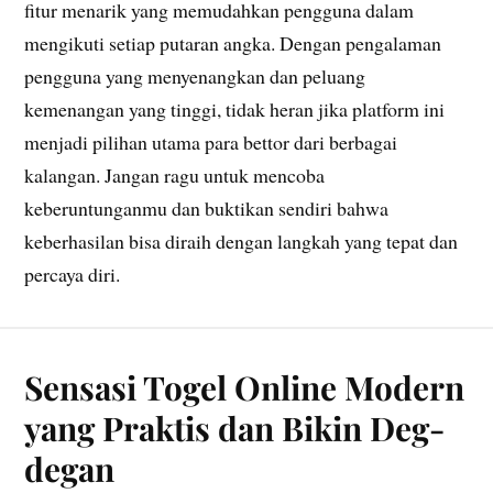
fitur menarik yang memudahkan pengguna dalam
mengikuti setiap putaran angka. Dengan pengalaman
pengguna yang menyenangkan dan peluang
kemenangan yang tinggi, tidak heran jika platform ini
menjadi pilihan utama para bettor dari berbagai
kalangan. Jangan ragu untuk mencoba
keberuntunganmu dan buktikan sendiri bahwa
keberhasilan bisa diraih dengan langkah yang tepat dan
percaya diri.
Sensasi Togel Online Modern
yang Praktis dan Bikin Deg-
degan