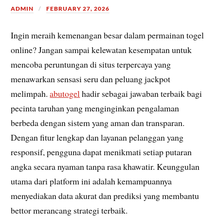
ADMIN
FEBRUARY 27, 2026
Ingin meraih kemenangan besar dalam permainan togel
online? Jangan sampai kelewatan kesempatan untuk
mencoba peruntungan di situs terpercaya yang
menawarkan sensasi seru dan peluang jackpot
melimpah.
abutogel
hadir sebagai jawaban terbaik bagi
pecinta taruhan yang menginginkan pengalaman
berbeda dengan sistem yang aman dan transparan.
Dengan fitur lengkap dan layanan pelanggan yang
responsif, pengguna dapat menikmati setiap putaran
angka secara nyaman tanpa rasa khawatir. Keunggulan
utama dari platform ini adalah kemampuannya
menyediakan data akurat dan prediksi yang membantu
bettor merancang strategi terbaik.