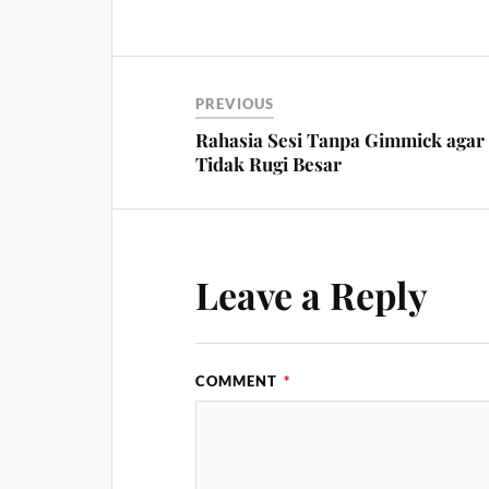
PREVIOUS
Rahasia Sesi Tanpa Gimmick agar
Tidak Rugi Besar
Leave a Reply
COMMENT
*