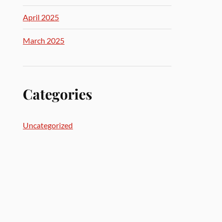
April 2025
March 2025
Categories
Uncategorized