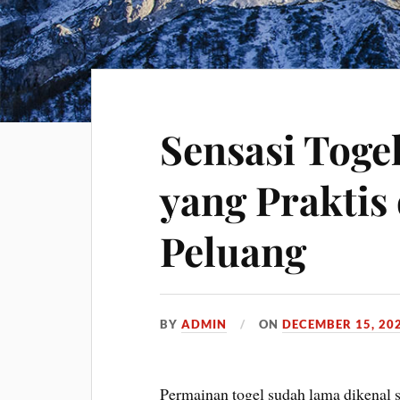
Sensasi Toge
yang Praktis
Peluang
BY
ADMIN
ON
DECEMBER 15, 20
Permainan togel sudah lama dikenal 