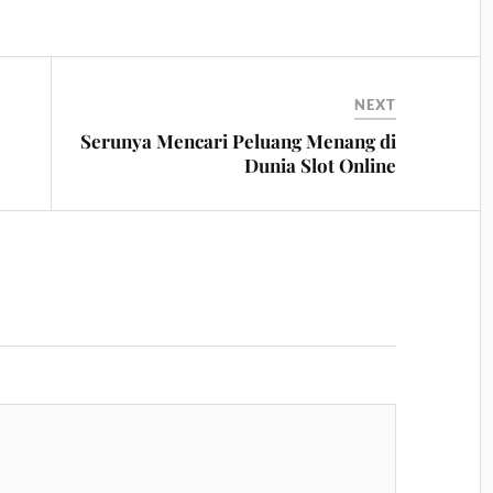
NEXT
Serunya Mencari Peluang Menang di
Dunia Slot Online