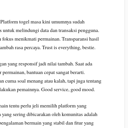
 Platform togel masa kini umumnya sudah
 untuk melindungi data dan transaksi pengguna.
an fokus menikmati permainan. Transparansi hasil
mbah rasa percaya. Trust is everything, bestie.
gan yang responsif jadi nilai tambah. Saat ada
r permainan, bantuan cepat sangat berarti.
 cuma soal menang atau kalah, tapi juga tentang
lakukan pemainnya. Good service, good mood.
ain tentu perlu jeli memilih platform yang
 yang sering dibicarakan oleh komunitas adalah
engalaman bermain yang stabil dan fitur yang