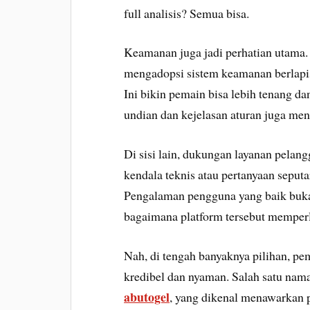
full analisis? Semua bisa.
Keamanan juga jadi perhatian utama.
mengadopsi sistem keamanan berlapis
Ini bikin pemain bisa lebih tenang d
undian dan kejelasan aturan juga mena
Di sisi lain, dukungan layanan pelang
kendala teknis atau pertanyaan seputa
Pengalaman pengguna yang baik bukan
bagaimana platform tersebut memper
Nah, di tengah banyaknya pilihan, pem
kredibel dan nyaman. Salah satu nama
abutogel
, yang dikenal menawarkan p