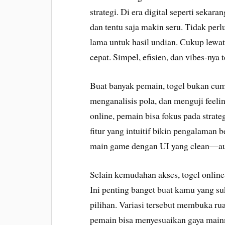
strategi. Di era digital seperti sekara
dan tentu saja makin seru. Tidak perl
lama untuk hasil undian. Cukup lewat
cepat. Simpel, efisien, dan vibes-nya t
Buat banyak pemain, togel bukan cum
menganalisis pola, dan menguji feeli
online, pemain bisa fokus pada strate
fitur yang intuitif bikin pengalaman 
main game dengan UI yang clean—au
Selain kemudahan akses, togel online
Ini penting banget buat kamu yang su
pilihan. Variasi tersebut membuka rua
pemain bisa menyesuaikan gaya main