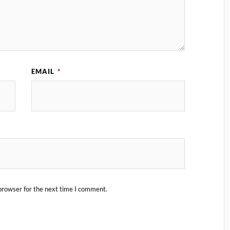
EMAIL
*
browser for the next time I comment.