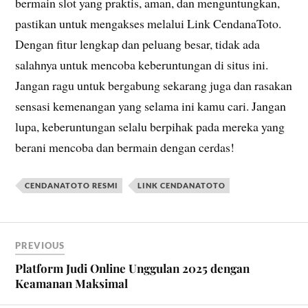
bermain slot yang praktis, aman, dan menguntungkan,
pastikan untuk mengakses melalui Link CendanaToto.
Dengan fitur lengkap dan peluang besar, tidak ada
salahnya untuk mencoba keberuntungan di situs ini.
Jangan ragu untuk bergabung sekarang juga dan rasakan
sensasi kemenangan yang selama ini kamu cari. Jangan
lupa, keberuntungan selalu berpihak pada mereka yang
berani mencoba dan bermain dengan cerdas!
CENDANATOTO RESMI
LINK CENDANATOTO
PREVIOUS
Platform Judi Online Unggulan 2025 dengan
Keamanan Maksimal