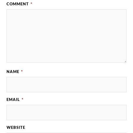
COMMENT
*
NAME
*
EMAIL
*
WEBSITE