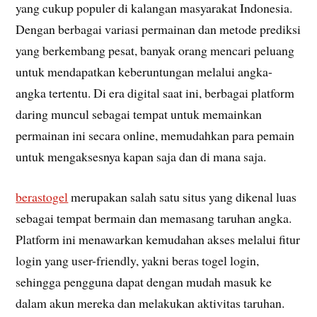
yang cukup populer di kalangan masyarakat Indonesia.
Dengan berbagai variasi permainan dan metode prediksi
yang berkembang pesat, banyak orang mencari peluang
untuk mendapatkan keberuntungan melalui angka-
angka tertentu. Di era digital saat ini, berbagai platform
daring muncul sebagai tempat untuk memainkan
permainan ini secara online, memudahkan para pemain
untuk mengaksesnya kapan saja dan di mana saja.
berastogel
merupakan salah satu situs yang dikenal luas
sebagai tempat bermain dan memasang taruhan angka.
Platform ini menawarkan kemudahan akses melalui fitur
login yang user-friendly, yakni beras togel login,
sehingga pengguna dapat dengan mudah masuk ke
dalam akun mereka dan melakukan aktivitas taruhan.