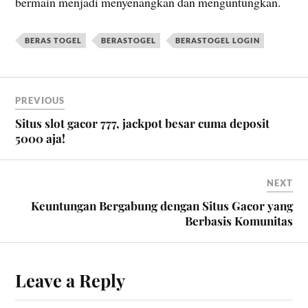
bermain menjadi menyenangkan dan menguntungkan.
BERAS TOGEL
BERASTOGEL
BERASTOGEL LOGIN
PREVIOUS
Situs slot gacor 777, jackpot besar cuma deposit
5000 aja!
NEXT
Keuntungan Bergabung dengan Situs Gacor yang
Berbasis Komunitas
Leave a Reply